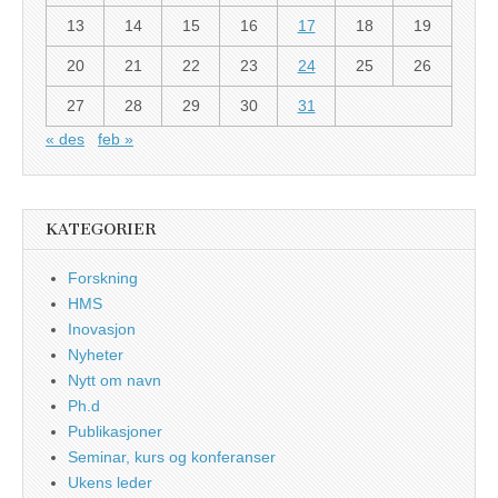
13
14
15
16
17
18
19
20
21
22
23
24
25
26
27
28
29
30
31
« des
feb »
KATEGORIER
Forskning
HMS
Inovasjon
Nyheter
Nytt om navn
Ph.d
Publikasjoner
Seminar, kurs og konferanser
Ukens leder