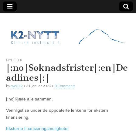
K2 Nytt
NYHETER
[:no]Søknadsfrister[:en]De
adlines[:]
by
ove072
•
31. januar 2020
•
0 Comments
[:no]Kj
ære alle sammen.
Vennligst se under de oppdaterte lenkene for ekstern
finansiering.
Eksterne finansieringsmuligheter