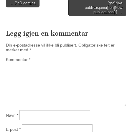
Post
← PhD comics
[:no]Nye
publikasjoner[:en]New
navigation
publications[:] →
Legg igjen en kommentar
Din e-postadresse vil ikke bli publisert.
Obligatoriske felt er
merket med
*
Kommentar
*
Navn
*
E-post
*