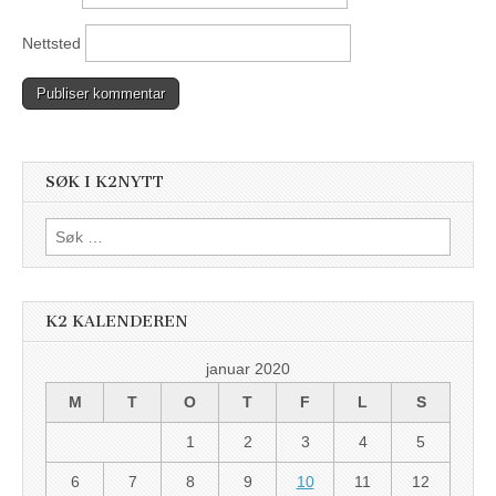
Nettsted
SØK I K2NYTT
Søk
etter:
K2 KALENDEREN
januar 2020
M
T
O
T
F
L
S
1
2
3
4
5
6
7
8
9
10
11
12