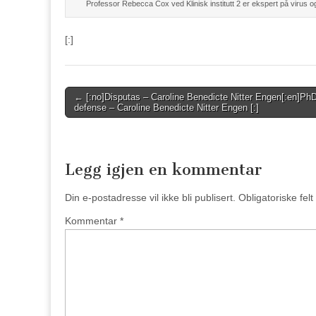
Professor Rebecca Cox ved Klinisk institutt 2 er ekspert på virus og
[:]
Post
← [:no]Disputas – Caroline Benedicte Nitter Engen[:en]Ph
defense – Caroline Benedicte Nitter Engen [:]
navigation
Legg igjen en kommentar
Din e-postadresse vil ikke bli publisert.
Obligatoriske fel
Kommentar
*