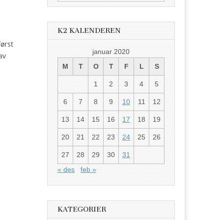
etter:
K2 KALENDEREN
ørst
januar 2020
av
M
T
O
T
F
L
S
1
2
3
4
5
6
7
8
9
10
11
12
13
14
15
16
17
18
19
20
21
22
23
24
25
26
27
28
29
30
31
« des
feb »
KATEGORIER