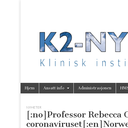
K2 Nytt
Skip
Main
Hjem
Ansatt info
Administrasjonen
HM
to
menu
content
NYHETER
[:no]Professor Rebecca
coronaviruset[:en]Norwe