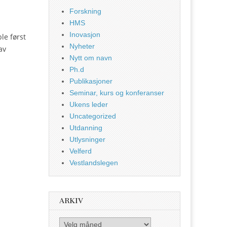
Forskning
HMS
Inovasjon
le først
Nyheter
av
Nytt om navn
Ph.d
Publikasjoner
Seminar, kurs og konferanser
Ukens leder
Uncategorized
Utdanning
Utlysninger
Velferd
Vestlandslegen
ARKIV
Arkiv