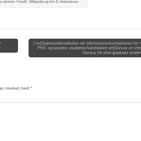
 vaksiner. Foto/ill.: Wikipedia og Kim E. Andreassen
D
[:no]Spørreundersøkelse om informasjonskompetanse for m
PhD- og postdoc-studenter/kandidater[:en]Survey on inf
literacy for post-graduate stude
t er merket med
*