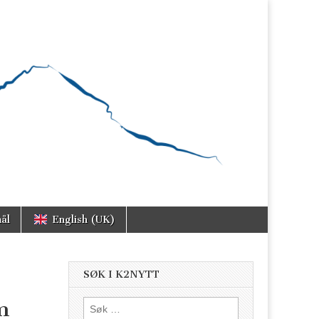
ål
English (UK)
SØK I K2NYTT
m
Søk