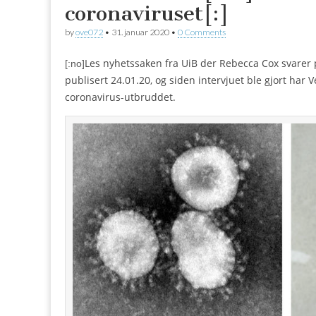
coronaviruset[:]
by
ove072
•
31. januar 2020
•
0 Comments
Les nyhetssaken fra UiB der Rebecca Cox svarer
[:no]
publisert 24.01.20, og siden intervjuet ble gjort har
coronavirus-utbruddet.