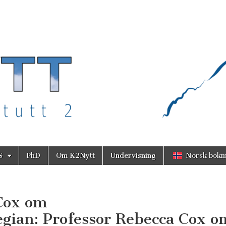
S
PhD
Om K2Nytt
Undervisning
Norsk bokm
 Cox om
gian: Professor Rebecca Cox o