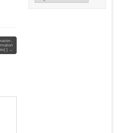
aster-,
ormation
nts[:] →