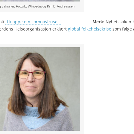
 vaksiner. Foto/ill.: Wikipedia og Kim E. Andreassen
 på
ti kjappe om coronaviruset.
Merk:
Nyhetssaken b
 Verdens Helseorganisasjon erklært
global folkehelsekrise
som følge 