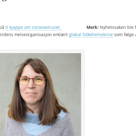
 på
ti kjappe om coronaviruset.
Merk:
Nyhetssaken ble f
 Verdens Helseorganisasjon erklært
global folkehelsekrise
som følge 