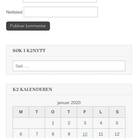
Nettsted
SØK I K2NYTT
Søk
etter:
K2 KALENDEREN
januar 2020
M
T
O
T
F
L
S
1
2
3
4
5
6
7
8
9
10
11
12