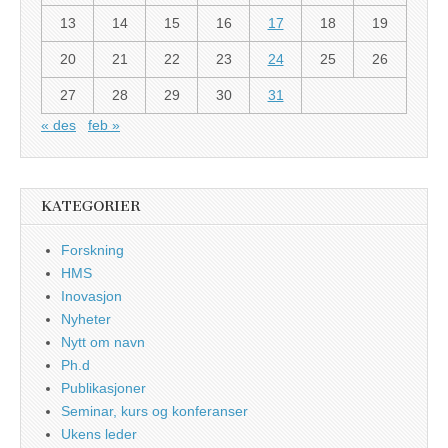
13
14
15
16
17
18
19
20
21
22
23
24
25
26
27
28
29
30
31
« des
feb »
KATEGORIER
Forskning
HMS
Inovasjon
Nyheter
Nytt om navn
Ph.d
Publikasjoner
Seminar, kurs og konferanser
Ukens leder