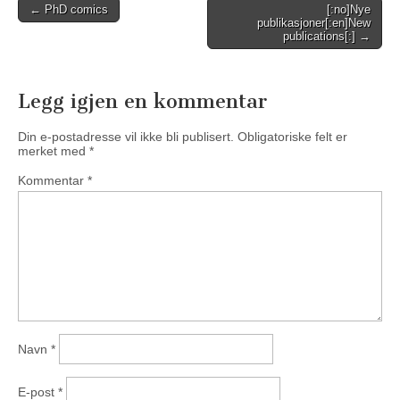
Post
← PhD comics
[:no]Nye
publikasjoner[:en]New
navigation
publications[:] →
Legg igjen en kommentar
Din e-postadresse vil ikke bli publisert.
Obligatoriske felt er
merket med
*
Kommentar
*
Navn
*
E-post
*