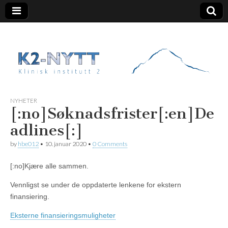
K2 Nytt
NYHETER
[:no]Søknadsfrister[:en]De
adlines[:]
by
hbe012
•
10. januar 2020
•
0 Comments
[:no]
Kjære alle sammen.
Vennligst se under de oppdaterte lenkene for ekstern
finansiering.
Eksterne finansieringsmuligheter