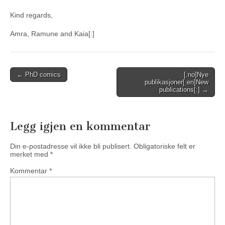
Kind regards,
Amra, Ramune and Kaia[:]
Post
← PhD comics
[:no]Nye
publikasjoner[:en]New
navigation
publications[:] →
Legg igjen en kommentar
Din e-postadresse vil ikke bli publisert.
Obligatoriske felt er
merket med
*
Kommentar
*