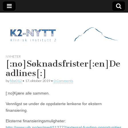
K2 Nytt
NYHETER
[:no]Søknadsfrister[:en]De
adlines[:]
by
hbe012
•
17. oktober 2019
•
0 Comments
[:no]
Kjære alle sammen.
Vennligst se under de oppdaterte lenkene for ekstern
finansiering.
Eksterne finansieringsmuligheter
:
http://www.uib.no/en/med/112772/external-funding-opportunities