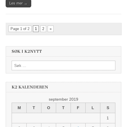
Les mer →
Page 1 of 2
1
2
»
SØK I K2NYTT
Søk
etter:
K2 KALENDEREN
september 2019
M
T
O
T
F
L
S
1