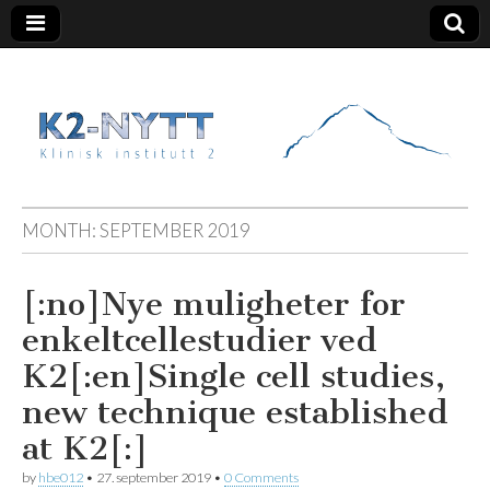
K2 Nytt
MONTH:
SEPTEMBER 2019
[:no]Nye muligheter for
enkeltcellestudier ved
K2[:en]Single cell studies,
new technique established
at K2[:]
by
hbe012
•
27. september 2019
•
0 Comments