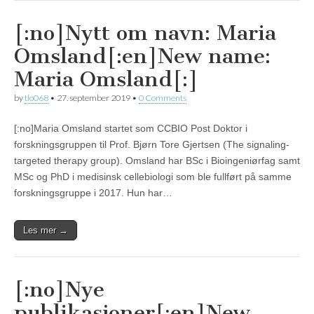
[:no]Nytt om navn: Maria
Omsland[:en]New name:
Maria Omsland[:]
by
tlo068
•
27. september 2019
•
0 Comments
[:no]Maria Omsland startet som CCBIO Post Doktor i
forskningsgruppen til Prof. Bjørn Tore Gjertsen (The signaling-
targeted therapy group). Omsland har BSc i Bioingeniørfag samt
MSc og PhD i medisinsk cellebiologi som ble fullført på samme
forskningsgruppe i 2017. Hun har…
Les mer →
[:no]Nye
publikasjoner[:en]New