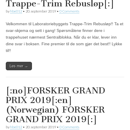
Trappe-Trim Rebusløp[:]
by
hbe012
•
20. september 2019
•
0 Comments
Velkommen til Laboratoriebyggets Trappe-Trim Rebusløp!! Ta et
svar-skjema og sett i gang! Spørsmålene finner dere i
trappehuset nærmest Sentralblokka. Når du er klar, lever inn
dine svar i boksen. Fine premier til de som gjør det best!! Lykke
til!!
Les mer →
[:no]FORSKER GRAND
PRIX 2019[:en]
(Norwegian) FORSKER
GRAND PRIX 2019[:]
by
hbe012
•
20. september 2019
•
0 Comments