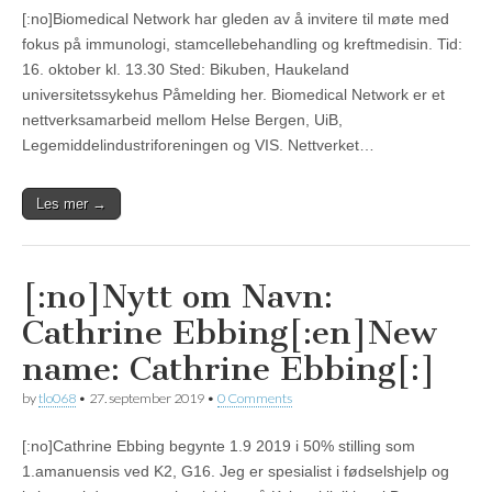
[:no]Biomedical Network har gleden av å invitere til møte med
fokus på immunologi, stamcellebehandling og kreftmedisin. Tid:
16. oktober kl. 13.30 Sted: Bikuben, Haukeland
universitetssykehus Påmelding her. Biomedical Network er et
nettverksamarbeid mellom Helse Bergen, UiB,
Legemiddelindustriforeningen og VIS. Nettverket…
Les mer →
[:no]Nytt om Navn:
Cathrine Ebbing[:en]New
name: Cathrine Ebbing[:]
by
tlo068
•
27. september 2019
•
0 Comments
[:no]Cathrine Ebbing begynte 1.9 2019 i 50% stilling som
1.amanuensis ved K2, G16. Jeg er spesialist i fødselshjelp og