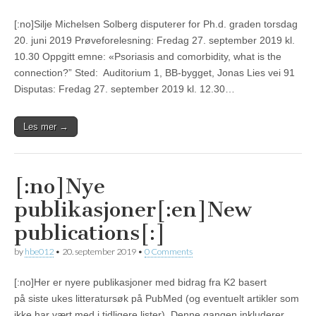
[:no]Silje Michelsen Solberg disputerer for Ph.d. graden torsdag
20. juni 2019 Prøveforelesning: Fredag 27. september 2019 kl.
10.30 Oppgitt emne: «Psoriasis and comorbidity, what is the
connection?” Sted: Auditorium 1, BB-bygget, Jonas Lies vei 91
Disputas: Fredag 27. september 2019 kl. 12.30…
Les mer →
[:no]Nye
publikasjoner[:en]New
publications[:]
by
hbe012
•
20. september 2019
•
0 Comments
[:no]Her er nyere publikasjoner med bidrag fra K2 basert
på siste ukes litteratursøk på PubMed (og eventuelt artikler som
ikke har vært med i tidligere lister). Denne gangen inkluderer