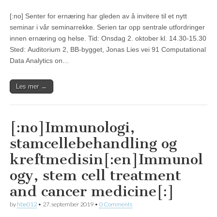
[:no] Senter for ernæring har gleden av å invitere til et nytt
seminar i vår seminarrekke. Serien tar opp sentrale utfordringer
innen ernæring og helse. Tid: Onsdag 2. oktober kl. 14.30-15.30
Sted: Auditorium 2, BB-bygget, Jonas Lies vei 91 Computational
Data Analytics on…
Les mer →
[:no]Immunologi,
stamcellebehandling og
kreftmedisin[:en]Immunol
ogy, stem cell treatment
and cancer medicine[:]
by
hbe012
•
27. september 2019
•
0 Comments