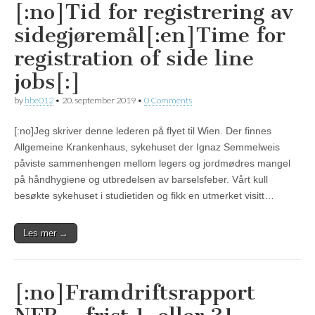
[:no]Tid for registrering av
sidegjøremål[:en]Time for
registration of side line
jobs[:]
by
hbe012
•
20. september 2019
•
0 Comments
[:no]Jeg skriver denne lederen på flyet til Wien. Der finnes
Allgemeine Krankenhaus, sykehuset der Ignaz Semmelweis
påviste sammenhengen mellom legers og jordmødres mangel
på håndhygiene og utbredelsen av barselsfeber. Vårt kull
besøkte sykehuset i studietiden og fikk en utmerket visitt…
Les mer →
[:no]Framdriftsrapport