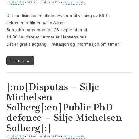
by
hbe012
•
20. september 2019
•
0 Comments
Det medisinske fakultetet inviterer til visning av BIFF-
dokumentarfilmen «Jim Allison:
Breakthrough» mandag 23. september kl.
14.30 i auditoriet i Armauer Hansens hus.
Det er gratis adgang. Invitasjon og informasjon om filmen
Les mer →
[:no]Disputas – Silje
Michelsen
Solberg[:en]Public PhD
defence – Silje Michelsen
Solberg[:]
by
hbe012
•
20. september 2019
•
0 Comments