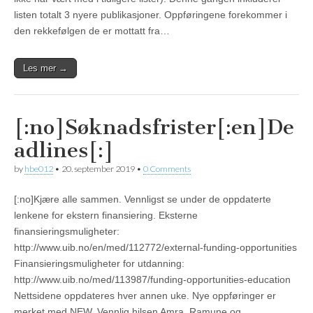
listen totalt 3 nyere publikasjoner. Oppføringene forekommer i
den rekkefølgen de er mottatt fra…
Les mer →
[:no]Søknadsfrister[:en]De
adlines[:]
by
hbe012
•
20. september 2019
•
0 Comments
[:no]Kjære alle sammen. Vennligst se under de oppdaterte
lenkene for ekstern finansiering. Eksterne
finansieringsmuligheter:
http://www.uib.no/en/med/112772/external-funding-opportunities
Finansieringsmuligheter for utdanning:
http://www.uib.no/med/113987/funding-opportunities-education
Nettsidene oppdateres hver annen uke. Nye oppføringer er
merket med NEW. Vennlig hilsen Amra, Ramune og