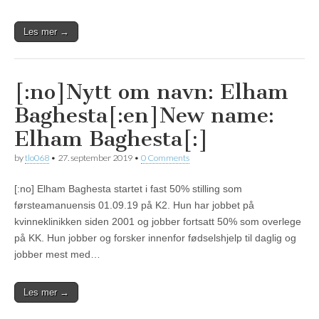
Les mer →
[:no]Nytt om navn: Elham
Baghesta[:en]New name:
Elham Baghesta[:]
by
tlo068
•
27. september 2019
•
0 Comments
[:no] Elham Baghesta startet i fast 50% stilling som
førsteamanuensis 01.09.19 på K2. Hun har jobbet på
kvinneklinikken siden 2001 og jobber fortsatt 50% som overlege
på KK. Hun jobber og forsker innenfor fødselshjelp til daglig og
jobber mest med…
Les mer →