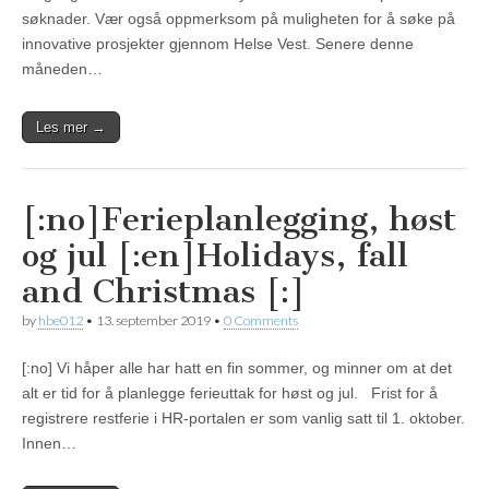
søknader. Vær også oppmerksom på muligheten for å søke på
innovative prosjekter gjennom Helse Vest. Senere denne
måneden…
Les mer →
[:no]Ferieplanlegging, høst
og jul [:en]Holidays, fall
and Christmas [:]
by
hbe012
•
13. september 2019
•
0 Comments
[:no] Vi håper alle har hatt en fin sommer, og minner om at det
alt er tid for å planlegge ferieuttak for høst og jul. Frist for å
registrere restferie i HR-portalen er som vanlig satt til 1. oktober.
Innen…