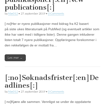
publications[:]
by
hbe012
•
27. september 2019
•
0 Comments
[:no]Her er nyere publikasjoner med bidrag fra K2 basert
på siste ukes litteratursøk på PubMed (og eventuelt artikler som
ikke har vært med i tidligere lister). Denne gangen inkluderer
listen totalt 7 nyere publikasjoner. Oppføringene forekommer i
den rekkefølgen de er mottatt fra…
Les mer →
[:no]Søknadsfrister[:en]De
adlines[:]
by
hbe012
•
27. september 2019
•
0 Comments
[:no]Kjære alle sammen. Vennligst se under de oppdaterte