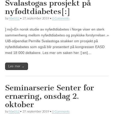
Svalastogas prosjekt på
nyfødtdiabetes[:]
by
hbe012
•
27. september 2019
•
0 Comments
[:no]«En norsk studie av nyfødtdiabetes i Norge viser en sterk
sammenheng mellom nyfødtdiabetes og psykiske forstyrrelser..»
UiB-stipendiat Pernille Svalastoga snakker om prosjekt på
nyfødtdiabetes som også blir presentert på kongressen EASD
med 18 000 deltakere. Les mer om saken her. [:en]…
Les mer →
Seminarserie Senter for
ernæring, onsdag 2.
oktober
by
hbe012
•
27. september 2019
•
0 Comments