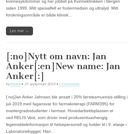
kvinnesykdommer og har jobbet på Kvinneklinikken i Bergen
siden 1999. Mitt spesialfelt er fostermedisin og ultralyd. Mitt
forskningsområde er både klinisk…
Les mer →
[:no]Nytt om navn: Jan
Anker[:en]New name: Jan
Anker[:]
by
tlo068
•
27. september 2019
•
0 Comments
[:no]Jan Anker Jahnsen ble ansatt i 20% førsteamuensis-stilling i
juli 2019 med fagansvar for farmakoterapi (FARM395) for
mastergradsstudenter i farmasi. Hovedarbeidsplassen er
ved RELIS Vest, som driver med produsentuavhengig
legemiddelinformasjon til helsepersonell og holder til i 9. etasje i
Laboratoriebygget. Han…