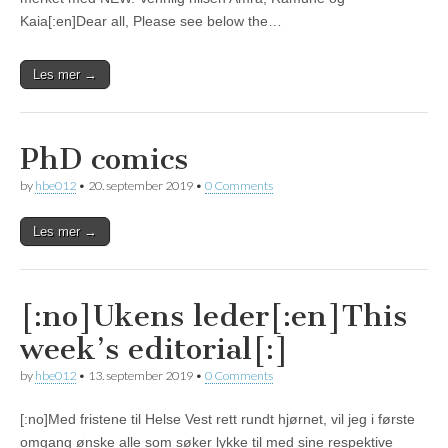
Kaia[:en]Dear all, Please see below the…
Les mer →
PhD comics
by
hbe012
•
20. september 2019
•
0 Comments
Les mer →
[:no]Ukens leder[:en]This
week’s editorial[:]
by
hbe012
•
13. september 2019
•
0 Comments
[:no]Med fristene til Helse Vest rett rundt hjørnet, vil jeg i første
omgang ønske alle som søker lykke til med sine respektive