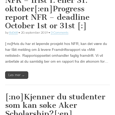
NFR – frist 1. eller 31.
oktober[:en]Progress
report NFR – deadline
October 1st or 31st [:]
by
tlo068
•
20. september 2019
•
0 Comments
[:no]Hvis du har et løpende prosjekt hos NFR, kan det være du
har fått melding om å levere Framdriftsrapport via «Mitt
nettsted». Rapportoppsettet omhandler faglig framdrift. Vi vil
anbefale at du samtidig ber om en rapport fra din økonom for…
Les mer →
[:no]Kjenner du studenter
som kan søke Aker
Scholarship?[:en]