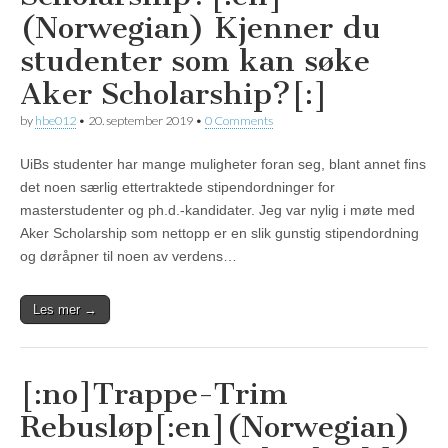
(Norwegian) Kjenner du
studenter som kan søke
Aker Scholarship?[:]
by
hbe012
•
20. september 2019
•
0 Comments
UiBs studenter har mange muligheter foran seg, blant annet fins
det noen særlig ettertraktede stipendordninger for
masterstudenter og ph.d.-kandidater. Jeg var nylig i møte med
Aker Scholarship som nettopp er en slik gunstig stipendordning
og døråpner til noen av verdens…
Les mer →
[:no]Trappe-Trim
Rebusløp[:en](Norwegian)