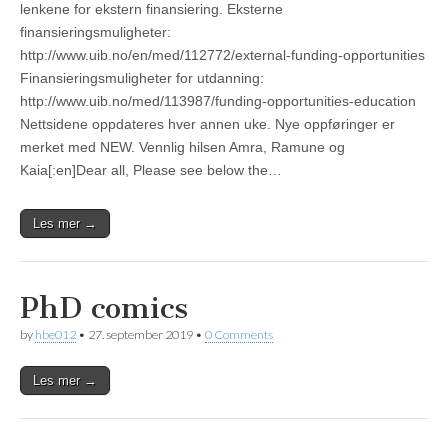
lenkene for ekstern finansiering. Eksterne
finansieringsmuligheter:
http://www.uib.no/en/med/112772/external-funding-opportunities
Finansieringsmuligheter for utdanning:
http://www.uib.no/med/113987/funding-opportunities-education
Nettsidene oppdateres hver annen uke. Nye oppføringer er
merket med NEW. Vennlig hilsen Amra, Ramune og
Kaia[:en]Dear all, Please see below the…
Les mer →
PhD comics
by
hbe012
•
27. september 2019
•
0 Comments
Les mer →