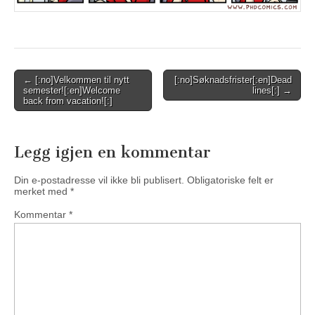
Post
← [:no]Velkommen til nytt
[:no]Søknadsfrister[:en]Dead
semester![:en]Welcome
lines[:] →
navigation
back from vacation![:]
Legg igjen en kommentar
Din e-postadresse vil ikke bli publisert.
Obligatoriske felt er
merket med
*
Kommentar
*