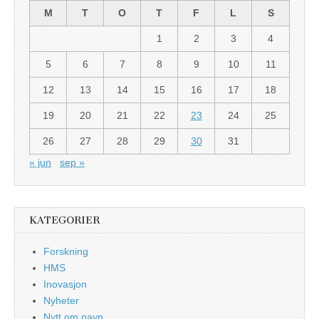
M
T
O
T
F
L
S
1
2
3
4
5
6
7
8
9
10
11
12
13
14
15
16
17
18
19
20
21
22
23
24
25
26
27
28
29
30
31
« jun
sep »
KATEGORIER
Forskning
HMS
Inovasjon
Nyheter
Nytt om navn