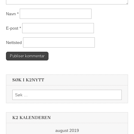
Navn
*
E-post
*
Nettsted
SØK I K2NYTT
Søk
etter:
K2 KALENDEREN
august 2019