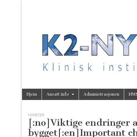
K2 Nytt
Skip
Main
Hjem
Ansatt info
Administrasjonen
HM
to
menu
content
NYHETER
[:no]Viktige endringer 
bygget[:en]Important ch