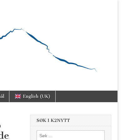
ål
English (UK)
SØK I K2NYTT
b
de
Søk