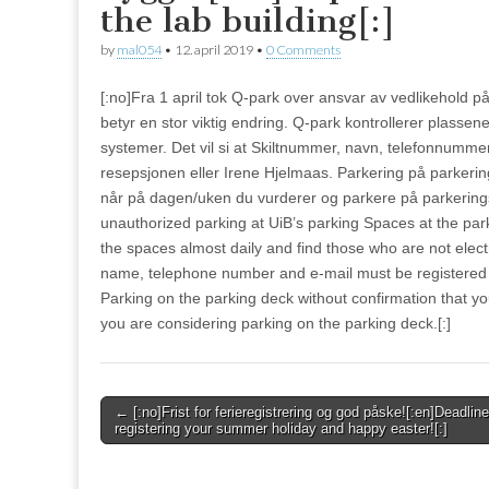
the lab building[:]
by
mal054
•
12. april 2019
•
0 Comments
[:no]Fra 1 april tok Q-park over ansvar av vedlikehold p
betyr en stor viktig endring. Q-park kontrollerer plassen
systemer. Det vil si at Skiltnummer, navn, telefonnumme
resepsjonen eller Irene Hjelmaas. Parkering på parkering
når på dagen/uken du vurderer og parkere på parkeringsde
unauthorized parking at UiB’s parking Spaces at the par
the spaces almost daily and find those who are not electr
name, telephone number and e-mail must be registered e
Parking on the parking deck without confirmation that y
you are considering parking on the parking deck.[:]
Post
← [:no]Frist for ferieregistrering og god påske![:en]Deadline
registering your summer holiday and happy easter![:]
navigation