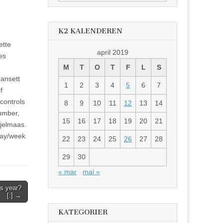
etter:
K2 KALENDEREN
ette
april 2019
es
M
T
O
T
F
L
S
uansett
1
2
3
4
5
6
7
f
controls
8
9
10
11
12
13
14
number,
15
16
17
18
19
20
21
Hjelmaas.
day/week
22
23
24
25
26
27
28
29
30
« mar
mai »
is year?
[:] →
KATEGORIER