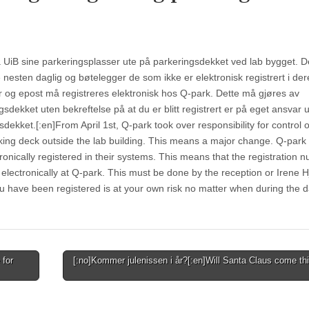
å UiB sine parkeringsplasser ute på parkeringsdekket ved lab bygget. D
e nesten daglig og bøtelegger de som ikke er elektronisk registrert i der
r og epost må registreres elektronisk hos Q-park. Dette må gjøres av
sdekket uten bekreftelse på at du er blitt registrert er på eget ansvar 
kket.[:en]From April 1st, Q-park took over responsibility for control o
king deck outside the lab building. This means a major change. Q-park 
onically registered in their systems. This means that the registration 
lectronically at Q-park. This must be done by the reception or Irene 
ou have been registered is at your own risk no matter when during the 
 for
[:no]Kommer julenissen i år?[:en]Will Santa Claus come th