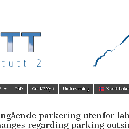
S
PhD
Om K2Nytt
Undervisning
Norsk bokm
angående parkering utenfor la
anges regarding parking outsi