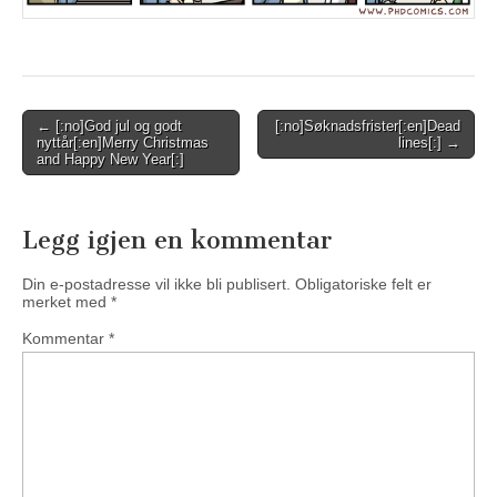
Post
← [:no]God jul og godt
[:no]Søknadsfrister[:en]Dead
nyttår[:en]Merry Christmas
lines[:] →
navigation
and Happy New Year[:]
Legg igjen en kommentar
Din e-postadresse vil ikke bli publisert.
Obligatoriske felt er
merket med
*
Kommentar
*