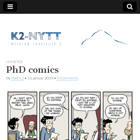
K2 Nytt
NYHETER
PhD comics
by
hbe012
•
11. januar 2019
•
0 Comments