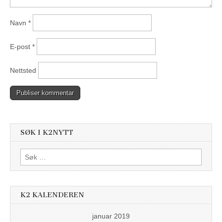
Navn
*
E-post
*
Nettsted
SØK I K2NYTT
Søk
etter:
K2 KALENDEREN
januar 2019