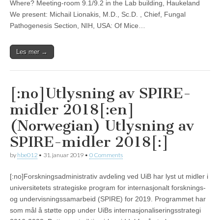
Where? Meeting-room 9.1/9.2 in the Lab building, Haukeland
We present: Michail Lionakis, M.D., Sc.D. , Chief, Fungal
Pathogenesis Section, NIH, USA: Of Mice…
Les mer →
[:no]Utlysning av SPIRE-
midler 2018[:en]
(Norwegian) Utlysning av
SPIRE-midler 2018[:]
by
hbe012
•
31. januar 2019
•
0 Comments
[:no]Forskningsadministrativ avdeling ved UiB har lyst ut midler i
universitetets strategiske program for internasjonalt forsknings-
og undervisningssamarbeid (SPIRE) for 2019. Programmet har
som mål å støtte opp under UiBs internasjonaliseringsstrategi