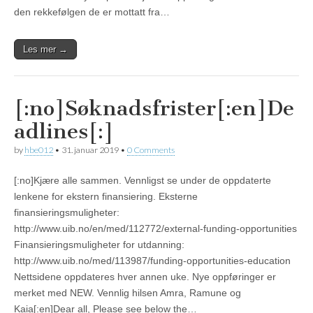
den rekkefølgen de er mottatt fra…
Les mer →
[:no]Søknadsfrister[:en]De
adlines[:]
by
hbe012
•
31. januar 2019
•
0 Comments
[:no]Kjære alle sammen. Vennligst se under de oppdaterte
lenkene for ekstern finansiering. Eksterne
finansieringsmuligheter:
http://www.uib.no/en/med/112772/external-funding-opportunities
Finansieringsmuligheter for utdanning:
http://www.uib.no/med/113987/funding-opportunities-education
Nettsidene oppdateres hver annen uke. Nye oppføringer er
merket med NEW. Vennlig hilsen Amra, Ramune og
Kaia[:en]Dear all, Please see below the…