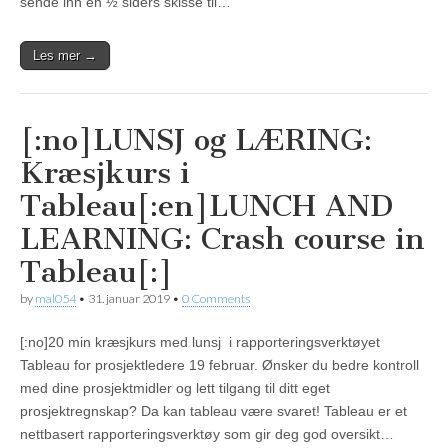
sende inn en ½ siders skisse til…
Les mer →
[:no]LUNSJ og LÆRING:
Kræsjkurs i
Tableau[:en]LUNCH AND
LEARNING: Crash course in
Tableau[:]
by
mal054
•
31. januar 2019
•
0 Comments
[:no]20 min kræsjkurs med lunsj i rapporteringsverktøyet
Tableau for prosjektledere 19 februar. Ønsker du bedre kontroll
med dine prosjektmidler og lett tilgang til ditt eget
prosjektregnskap? Da kan tableau være svaret! Tableau er et
nettbasert rapporteringsverktøy som gir deg god oversikt…