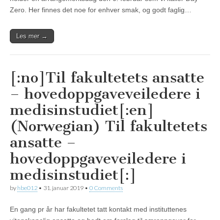
Zero. Her finnes det noe for enhver smak, og godt faglig…
Les mer →
[:no]Til fakultetets ansatte
– hovedoppgaveveiledere i
medisinstudiet[:en]
(Norwegian) Til fakultetets
ansatte –
hovedoppgaveveiledere i
medisinstudiet[:]
by
hbe012
•
31. januar 2019
•
0 Comments
En gang pr år har fakultetet tatt kontakt med instituttenes