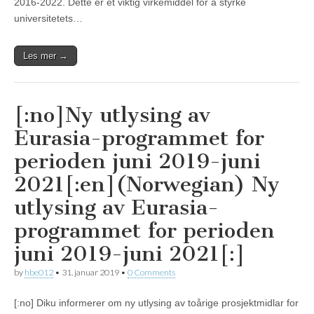
2016-2022. Dette er et viktig virkemiddel for å styrke
universitetets…
Les mer →
[:no]Ny utlysing av
Eurasia-programmet for
perioden juni 2019-juni
2021[:en](Norwegian) Ny
utlysing av Eurasia-
programmet for perioden
juni 2019-juni 2021[:]
by
hbe012
•
31. januar 2019
•
0 Comments
[:no] Diku informerer om ny utlysing av toårige prosjektmidlar for