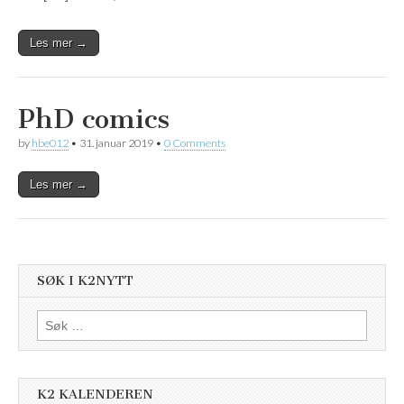
Les mer →
PhD comics
by
hbe012
•
31. januar 2019
•
0 Comments
Les mer →
SØK I K2NYTT
Søk
etter:
K2 KALENDEREN