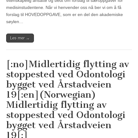
vitenskapelig ansatte og bedt om forslag til særoppgaver for
medisinstudentene. Når vi henvender oss nå ber vi om å få
forslag til HOVEDOPPGAVE, som er en del den akademiske
søylen…
Les mer →
[:no]Midlertidig flytting av
stoppested ved Odontologi
bygget ved Årstadveien
19[:en](Norwegian)
Midlertidig flytting av
stoppested ved Odontologi
bygget ved Årstadveien
19[:]