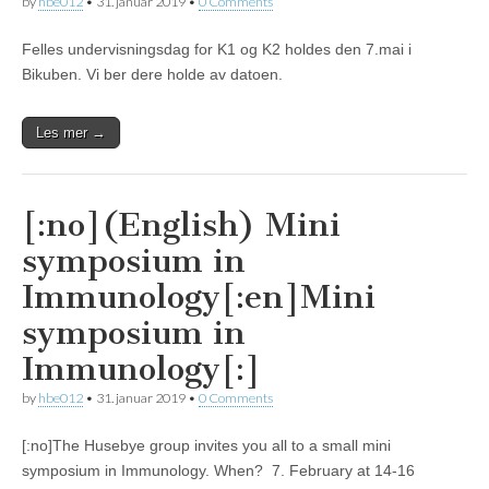
by
hbe012
•
31. januar 2019
•
0 Comments
Felles undervisningsdag for K1 og K2 holdes den 7.mai i
Bikuben. Vi ber dere holde av datoen.
Les mer →
[:no](English) Mini
symposium in
Immunology[:en]Mini
symposium in
Immunology[:]
by
hbe012
•
31. januar 2019
•
0 Comments
[:no]The Husebye group invites you all to a small mini
symposium in Immunology. When? 7. February at 14-16