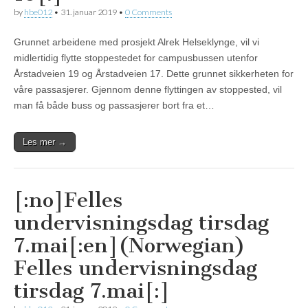
by
hbe012
•
31. januar 2019
•
0 Comments
Grunnet arbeidene med prosjekt Alrek Helseklynge, vil vi
midlertidig flytte stoppestedet for campusbussen utenfor
Årstadveien 19 og Årstadveien 17. Dette grunnet sikkerheten for
våre passasjerer. Gjennom denne flyttingen av stoppested, vil
man få både buss og passasjerer bort fra et…
Les mer →
[:no]Felles
undervisningsdag tirsdag
7.mai[:en](Norwegian)
Felles undervisningsdag
tirsdag 7.mai[:]