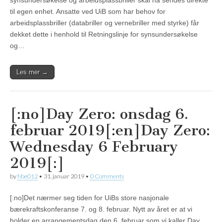
synsundersøkelse og arbeidsplassbriller skal nå sendes direkte
til egen enhet. Ansatte ved UiB som har behov for
arbeidsplassbriller (databriller og vernebriller med styrke) får
dekket dette i henhold til Retningslinje for synsundersøkelse
og…
Les mer →
[:no]Day Zero: onsdag 6.
februar 2019[:en]Day Zero:
Wednesday 6 February
2019[:]
by
hbe012
•
31. januar 2019
•
0 Comments
[:no]Det nærmer seg tiden for UiBs store nasjonale
bærekraftskonferanse 7. og 8. februar. Nytt av året er at vi
holder en arrangementsdag den 6. februar som vi kaller Day