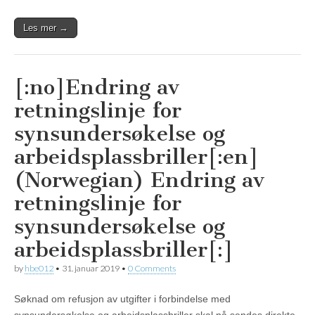
Les mer →
[:no]Endring av
retningslinje for
synsundersøkelse og
arbeidsplassbriller[:en]
(Norwegian) Endring av
retningslinje for
synsundersøkelse og
arbeidsplassbriller[:]
by
hbe012
•
31. januar 2019
•
0 Comments
Søknad om refusjon av utgifter i forbindelse med