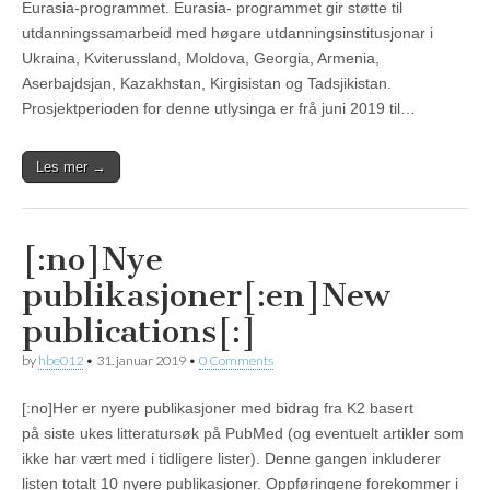
Eurasia-programmet. Eurasia- programmet gir støtte til
utdanningssamarbeid med høgare utdanningsinstitusjonar i
Ukraina, Kviterussland, Moldova, Georgia, Armenia,
Aserbajdsjan, Kazakhstan, Kirgisistan og Tadsjikistan.
Prosjektperioden for denne utlysinga er frå juni 2019 til…
Les mer →
[:no]Nye
publikasjoner[:en]New
publications[:]
by
hbe012
•
31. januar 2019
•
0 Comments
[:no]Her er nyere publikasjoner med bidrag fra K2 basert
på siste ukes litteratursøk på PubMed (og eventuelt artikler som
ikke har vært med i tidligere lister). Denne gangen inkluderer
listen totalt 10 nyere publikasjoner. Oppføringene forekommer i