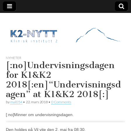
K2 Nytt
NYHETER
[:no]Undervisningsdagen
for K1&K2
2018[:en]“Undervisningsd
agen” at K1&K2 2018[:]
by
mal054
•
22. mars 2018
•
0 Comments
[:no]Minner om undervisningsdagen.
Den holdes på Vil vite den 2. mai fra 08:30.