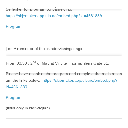
Se lenker for program og påmelding:
https://skjemaker.app.uib.no/embed.php?id=4561889
Program
[:en]A reminder of the «undervisningsdag»
nd
From 08:30 , 2
of May at Vil vite Thormøhlens Gate 51.
Please have a look at the program and complete the registration
ant the links below:
https://skjemaker.app.uib.no/embed.php?
id=4561889
Program
(links only in Norwegian)