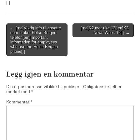
[:]
Post
← [:no]Viktig info til ansatte
[:no]K2-nytt uke 12[:en]K2-
som bruker Helse Bergen
News Week 12[:] →
navigation
telefon[:en]Important
information for employees
who use the Helse Bergen
phone[:]
Legg igjen en kommentar
Din e-postadresse vil ikke bli publisert.
Obligatoriske felt er
merket med
*
Kommentar
*