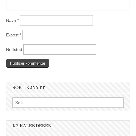
Navn
*
E-post
*
Nettsted
SØK I K2NYTT
Søk
etter:
K2 KALENDEREN