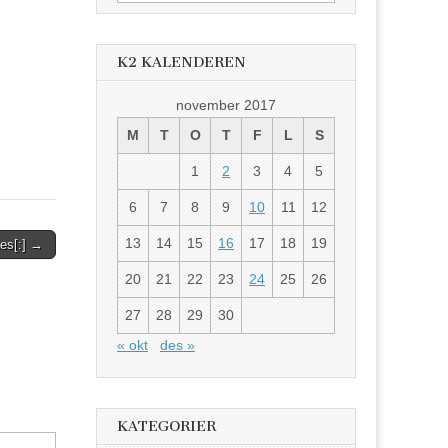
etter:
K2 KALENDEREN
november 2017
M
T
O
T
F
L
S
1
2
3
4
5
6
7
8
9
10
11
12
13
14
15
16
17
18
19
tes[:] →
20
21
22
23
24
25
26
27
28
29
30
« okt
des »
KATEGORIER