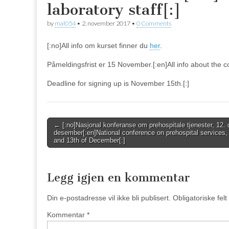
laboratory staff[:]
by
mal054
•
2. november 2017
•
0 Comments
[:no]All info om kurset finner du
her
.
Påmeldingsfrist er 15 November.[:en]
All info about the
Deadline for signing up is November 15th.[:]
Post
← [:no]Nasjonal konferanse om prehospitale tjenester, 12. 
desember[:en]National conference on prehospital services,
navigation
and 13th of December[:]
Legg igjen en kommentar
Din e-postadresse vil ikke bli publisert.
Obligatoriske fel
Kommentar
*