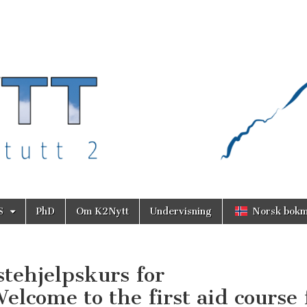
S
PhD
Om K2Nytt
Undervisning
Norsk bokm
tehjelpskurs for
elcome to the first aid course 