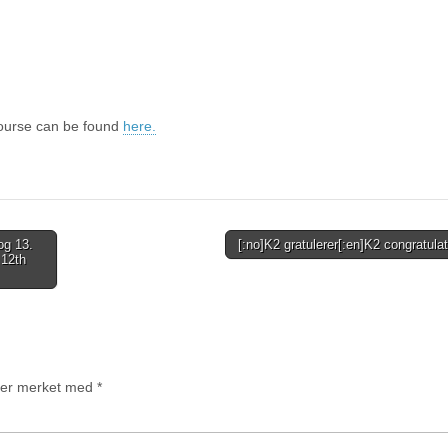
 course can be found
here.
og 13.
[:no]K2 gratulerer[:en]K2 congratula
 12th
t er merket med
*