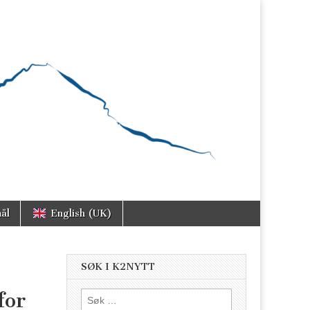
ål
English (UK)
SØK I K2NYTT
for
Søk