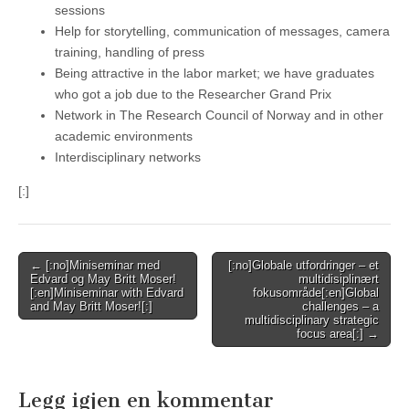
sessions
Help for storytelling, communication of messages, camera
training, handling of press
Being attractive in the labor market; we have graduates
who got a job due to the Researcher Grand Prix
Network in The Research Council of Norway and in other
academic environments
Interdisciplinary networks
[:]
Post
← [:no]Miniseminar med
[:no]Globale utfordringer – et
Edvard og May Britt Moser!
multidisiplinært
navigation
[:en]Miniseminar with Edvard
fokusområde[:en]Global
and May Britt Moser![:]
challenges – a
multidisciplinary strategic
focus area[:] →
Legg igjen en kommentar