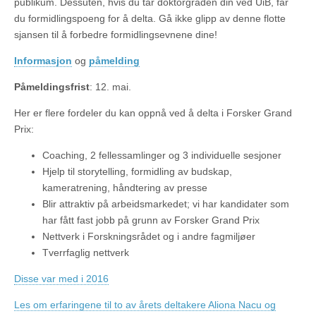
publikum. Dessuten, hvis du tar doktorgraden din ved UiB, får
du formidlingspoeng for å delta. Gå ikke glipp av denne flotte
sjansen til å forbedre formidlingsevnene dine!
Informasjon
og
påmelding
Påmeldingsfrist
: 12. mai.
Her er flere fordeler du kan oppnå ved å delta i Forsker Grand
Prix:
Coaching, 2 fellessamlinger og 3 individuelle sesjoner
Hjelp til storytelling, formidling av budskap,
kameratrening, håndtering av presse
Blir attraktiv på arbeidsmarkedet; vi har kandidater som
har fått fast jobb på grunn av Forsker Grand Prix
Nettverk i Forskningsrådet og i andre fagmiljøer
Tverrfaglig nettverk
Disse var med i 2016
Les om erfaringene til to av årets deltakere Aliona Nacu og