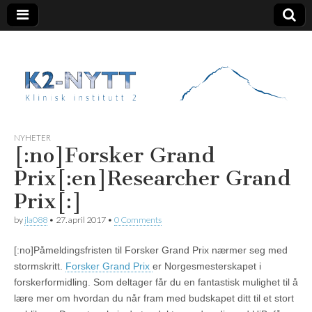
K2 Nytt
NYHETER
[:no]Forsker Grand
Prix[:en]Researcher Grand
Prix[:]
by
jla088
•
27. april 2017
•
0 Comments
[:no]Påmeldingsfristen til Forsker Grand Prix nærmer seg med
stormskritt.
Forsker Grand Prix
er Norgesmesterskapet i
forskerformidling. Som deltager får du en fantastisk mulighet til å
lære mer om hvordan du når fram med budskapet ditt til et stort