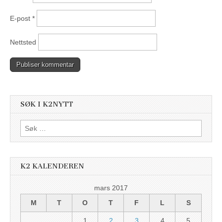
E-post
*
Nettsted
SØK I K2NYTT
Søk
etter:
K2 KALENDEREN
mars 2017
M
T
O
T
F
L
S
1
2
3
4
5