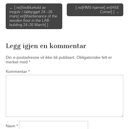
Post
← [:no]Vedlikehold av
[:no]HMS-hjørnet[:en]HSE
tregulv i labbygget 24.–26.
Corner[:] →
navigation
mars[:en]Maintenance of the
wooden floor in the LAB-
building 24–26 March[:]
Legg igjen en kommentar
Din e-postadresse vil ikke bli publisert.
Obligatoriske felt er
merket med
*
Kommentar
*
Navn
*