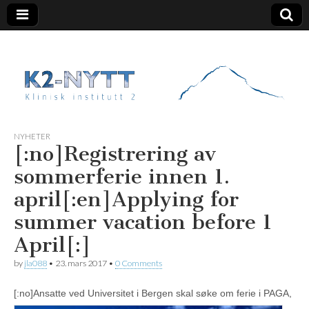
K2 Nytt
NYHETER
[:no]Registrering av
sommerferie innen 1.
april[:en]Applying for
summer vacation before 1
April[:]
by
jla088
•
23. mars 2017
•
0 Comments
[:no]
Ansatte ved Universitet i Bergen skal søke om ferie i PAGA,