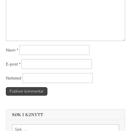
Navn
*
E-post
*
Nettsted
SØK I K2NYTT
Søk