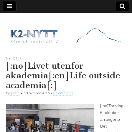
K2 Nytt
NYHETER
[:no]Livet utenfor
akademia[:en]Life outside
academia[:]
by
ijo013
•
13. oktober 2016
•
0 Comments
[:no]
Torsdag
6. oktober
arrangerte
Det