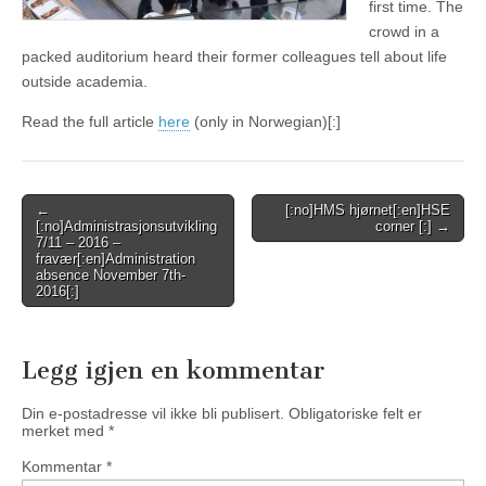
first time. The
crowd in a
packed auditorium heard their former colleagues tell about life
outside academia.
Read the full article
here
(only in Norwegian)[:]
Post
←
[:no]HMS hjørnet[:en]HSE
[:no]Administrasjonsutvikling
corner [:] →
navigation
7/11 – 2016 –
fravær[:en]Administration
absence November 7th-
2016[:]
Legg igjen en kommentar
Din e-postadresse vil ikke bli publisert.
Obligatoriske felt er
merket med
*
Kommentar
*