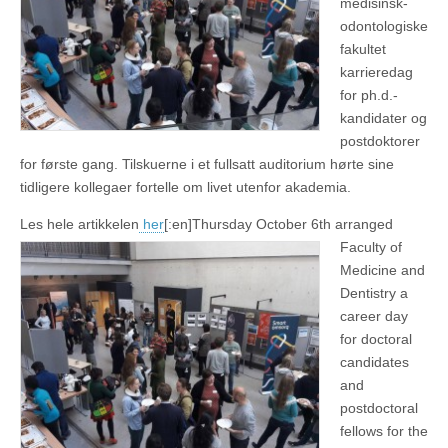
medisinsk-
odontologiske
fakultet
karrieredag
for ph.d.-
kandidater og
postdoktorer
for første gang. Tilskuerne i et fullsatt auditorium hørte sine
tidligere kollegaer fortelle om livet utenfor akademia.
Les hele artikkelen
her
[:en]
Thursday October 6th arranged
Faculty of
Medicine and
Dentistry a
career day
for doctoral
candidates
and
postdoctoral
fellows for the