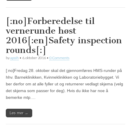
[:no]Forberedelse til
vernerunde høst
2016[:en]Safety inspection
rounds[:]
by
apoih
•
6. oktober 2016
•
0 Comments
[:no]Fredag 28. oktober skal det gjennomføres HMS-runder på
hhv. Barneklinikken, Kvinneklinikken og Laboratoriebygget. Vi
ber derfor om at alle fyller ut og returnerer vedlagt skjema (velg
det skjema som passer for deg). Hvis du ikke har noe å
bemerke mtp.…
Les mer →