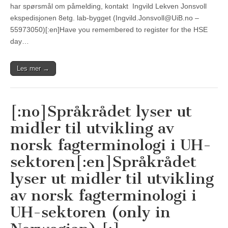
har spørsmål om påmelding, kontakt Ingvild Lekven Jonsvoll
ekspedisjonen 8etg. lab-bygget (Ingvild.Jonsvoll@UiB.no –
55973050)[:en]Have you remembered to register for the HSE
day…
Les mer →
[:no]Språkrådet lyser ut
midler til utvikling av
norsk fagterminologi i UH-
sektoren[:en]Språkrådet
lyser ut midler til utvikling
av norsk fagterminologi i
UH-sektoren (only in