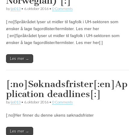
Norwegian) [:]
by
ijo013
•
6. oktober 2016
•
0 Comments
[:no]Språkrådet lyser ut midler til fagfolk i UH-sektoren som
ønsker å lage fagordlister/termlister. Les mer her
[:en]Språkrådet lyser ut midler til fagfolk i UH-sektoren som
ønsker å lage fagordlister/termlister. Les mer her[:]
Les mer →
[:no]Søknadsfrister[:en]Ap
plication deadlines[:]
by
ijo013
•
6. oktober 2016
•
0 Comments
[:no]Her finner du denne ukens søknadsfrister
Les mer →