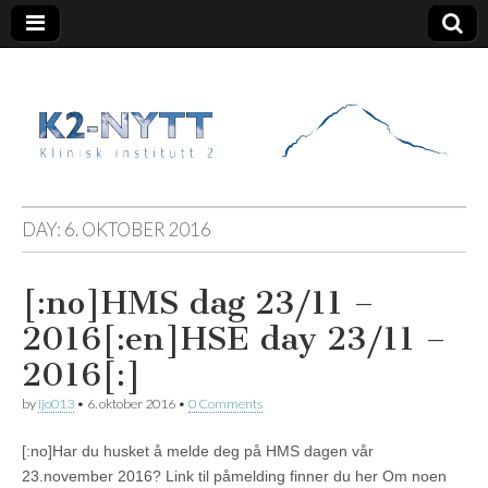
K2 Nytt
DAY:
6. OKTOBER 2016
[:no]HMS dag 23/11 –
2016[:en]HSE day 23/11 –
2016[:]
by
ijo013
•
6. oktober 2016
•
0 Comments
[:no]Har du husket å melde deg på HMS dagen vår
23.november 2016? Link til påmelding finner du her Om noen