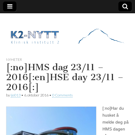
K2 Nytt
NYHETER
[:no]HMS dag 23/11 –
2016[:en]HSE day 23/11 –
2016[:]
by
ijo013
•
6. oktober 2016
•
0 Comments
[:no]
Har du
husket å
melde deg på
HMS dagen