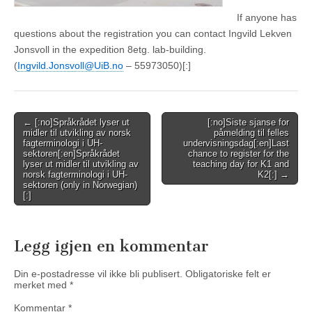
If anyone has
questions about the registration you can contact Ingvild Lekven
Jonsvoll in the expedition 8etg. lab-building.
(
Ingvild.Jonsvoll@UiB.no
– 55973050)[:]
Post
← [:no]Språkrådet lyser ut
[:no]Siste sjanse for
midler til utvikling av norsk
påmelding til felles
navigation
fagterminologi i UH-
undervisningsdag[:en]Last
sektoren[:en]Språkrådet
chance to register for the
lyser ut midler til utvikling av
teaching day for K1 and
norsk fagterminologi i UH-
K2[:] →
sektoren (only in Norwegian)
[:]
Legg igjen en kommentar
Din e-postadresse vil ikke bli publisert.
Obligatoriske felt er
merket med
*
Kommentar
*