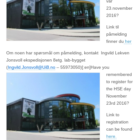
vår
23.november
2016?
Link til
påmelding
finner du
her
Om noen har spørsmål om påmelding, kontakt Ingvild Lekven
Jonsvoll ekspedisjonen 8etg. lab-bygget
(
Ingvild.Jonsvoll@UiB.no
– 55973050)[:en]
Have you
remembered
to register for
the HSE day
November
23rd 2016?
Link to
registration
can be found
here.