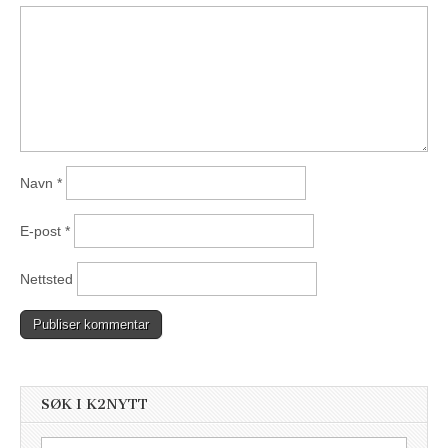
Navn
*
E-post
*
Nettsted
SØK I K2NYTT
Søk