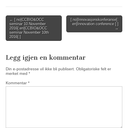
Post
← [:no]CCBIO&OCC
[:no]Innovasjonskonferanse[:
seminar 10.November
en]Innovation conference [:]
navigation
2016[:en]CCBIO&OCC
→
seminar November 10th
2016[:]
Legg igjen en kommentar
Din e-postadresse vil ikke bli publisert.
Obligatoriske felt er
merket med
*
Kommentar
*