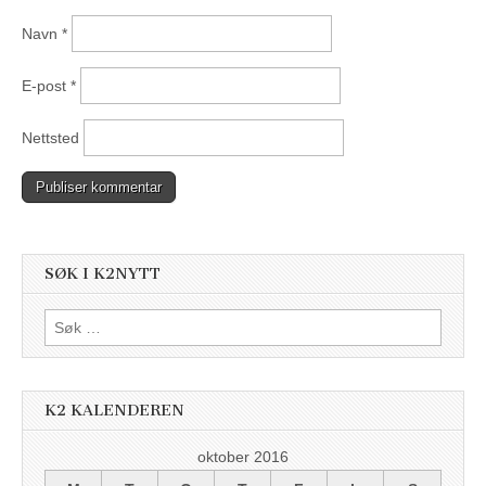
Navn
*
E-post
*
Nettsted
SØK I K2NYTT
Søk
etter:
K2 KALENDEREN
oktober 2016