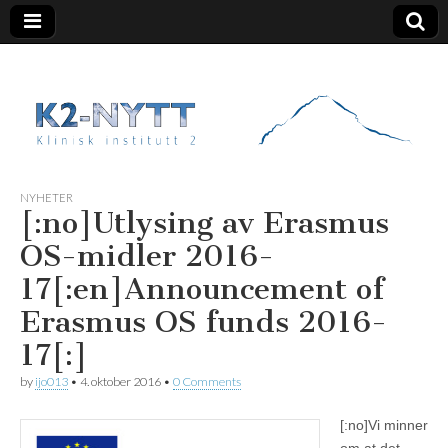
K2 Nytt
NYHETER
[:no]Utlysing av Erasmus
OS-midler 2016-
17[:en]Announcement of
Erasmus OS funds 2016-
17[:]
by
ijo013
•
4. oktober 2016
•
0 Comments
[:no]
Vi minner