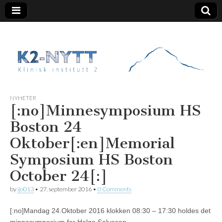
K2 Nytt
NYHETER
[:no]Minnesymposium HS
Boston 24
Oktober[:en]Memorial
Symposium HS Boston
October 24[:]
by
ijo013
•
27. september 2016
•
0 Comments
[:no]Mandag 24.Oktober 2016 klokken 08:30 – 17:30 holdes det