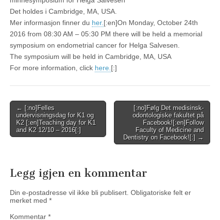
minnesymposium for Helga Salvesen
Det holdes i Cambridge, MA, USA.
Mer informasjon finner du
her.
[:en]On Monday, October 24th
2016 from 08:30 AM – 05:30 PM there will be held a memorial
symposium on endometrial cancer for Helga Salvesen.
The symposium will be held in Cambridge, MA, USA
For more information, click
here.
[:]
Post
← [:no]Felles
[:no]Følg Det medisinsk-
undervisningsdag for K1 og
odontologiske fakultet på
navigation
K2 [:en]Teaching day for K1
Facebook![:en]Follow
and K2 12/10 – 2016[:]
Faculty of Medicine and
Dentistry on Facebook![:] →
Legg igjen en kommentar
Din e-postadresse vil ikke bli publisert.
Obligatoriske felt er
merket med
*
Kommentar
*