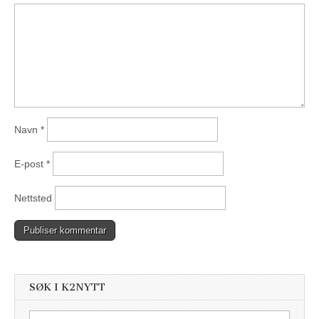
Navn
*
E-post
*
Nettsted
SØK I K2NYTT
Søk