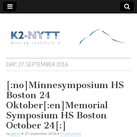
K2 Nytt
DAY:
27. SEPTEMBER 2016
[:no]Minnesymposium HS
Boston 24
Oktober[:en]Memorial
Symposium HS Boston
October 24[:]
by
ijo013
•
27. september 2016
•
0 Comments