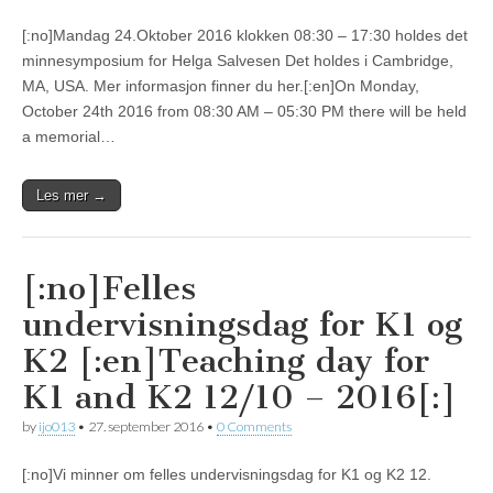
[:no]Mandag 24.Oktober 2016 klokken 08:30 – 17:30 holdes det
minnesymposium for Helga Salvesen Det holdes i Cambridge,
MA, USA. Mer informasjon finner du her.[:en]On Monday,
October 24th 2016 from 08:30 AM – 05:30 PM there will be held
a memorial…
Les mer →
[:no]Felles
undervisningsdag for K1 og
K2 [:en]Teaching day for
K1 and K2 12/10 – 2016[:]
by
ijo013
•
27. september 2016
•
0 Comments
[:no]Vi minner om felles undervisningsdag for K1 og K2 12.