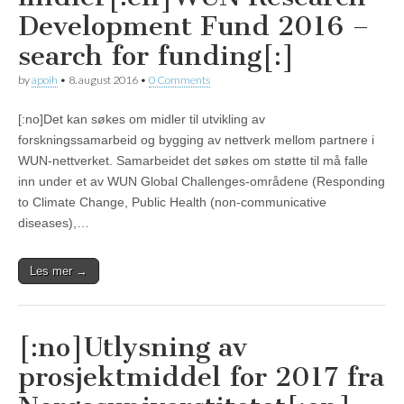
Development Fund 2016 –
search for funding[:]
by
apoih
•
8. august 2016
•
0 Comments
[:no]Det kan søkes om midler til utvikling av
forskningssamarbeid og bygging av nettverk mellom partnere i
WUN-nettverket. Samarbeidet det søkes om støtte til må falle
inn under et av WUN Global Challenges-områdene (Responding
to Climate Change, Public Health (non-communicative
diseases),…
Les mer →
[:no]Utlysning av
prosjektmiddel for 2017 fra