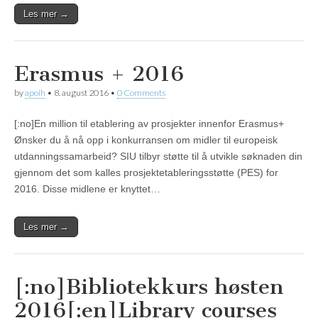
Les mer →
Erasmus + 2016
by
apoih
•
8. august 2016
•
0 Comments
[:no]En million til etablering av prosjekter innenfor Erasmus+
Ønsker du å nå opp i konkurransen om midler til europeisk
utdanningssamarbeid? SIU tilbyr støtte til å utvikle søknaden din
gjennom det som kalles prosjektetableringsstøtte (PES) for
2016. Disse midlene er knyttet…
Les mer →
[:no]Bibliotekkurs høsten
2016[:en]Library courses