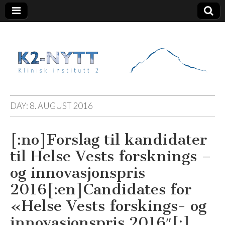
K2 Nytt
DAY:
8. AUGUST 2016
[:no]Forslag til kandidater
til Helse Vests forsknings –
og innovasjonspris
2016[:en]Candidates for
«Helse Vests forskings- og
innovasjonspris 2016″[:]