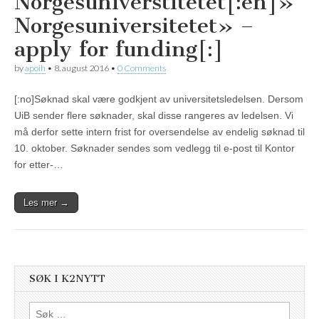
Norgesuniverstitetet[:en]»
Norgesuniversitetet» –
apply for funding[:]
by
apoih
•
8. august 2016
•
0 Comments
[:no]Søknad skal være godkjent av universitetsledelsen. Dersom
UiB sender flere søknader, skal disse rangeres av ledelsen. Vi
må derfor sette intern frist for oversendelse av endelig søknad til
10. oktober. Søknader sendes som vedlegg til e-post til Kontor
for etter-…
Les mer →
SØK I K2NYTT
Søk