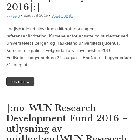
2016[:]
by
apoih
•
8. august 2016
•
0 Comments
[:no]Biblioteket tilbyr kurs i litteratursøking og
referansehåndtering. Kursene er for ansatte og studenter ved
Universitetet i Bergen og Haukeland universitetssjukehus.
Kursene er gratis. Følgende kurs tilbys høsten 2016: –
EndNote – begynnerkurs 24. august – EndNote – begynnerkurs
31. august…
Les mer →
[:no]WUN Research
Development Fund 2016 –
utlysning av
midler[:en]WUN Research