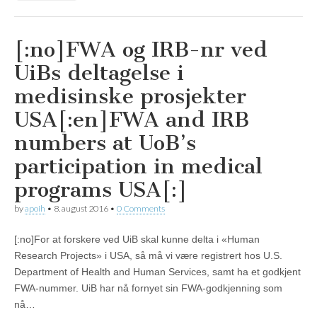
[:no]FWA og IRB-nr ved
UiBs deltagelse i
medisinske prosjekter
USA[:en]FWA and IRB
numbers at UoB’s
participation in medical
programs USA[:]
by
apoih
•
8. august 2016
•
0 Comments
[:no]For at forskere ved UiB skal kunne delta i «Human
Research Projects» i USA, så må vi være registrert hos U.S.
Department of Health and Human Services, samt ha et godkjent
FWA-nummer. UiB har nå fornyet sin FWA-godkjenning som
nå…