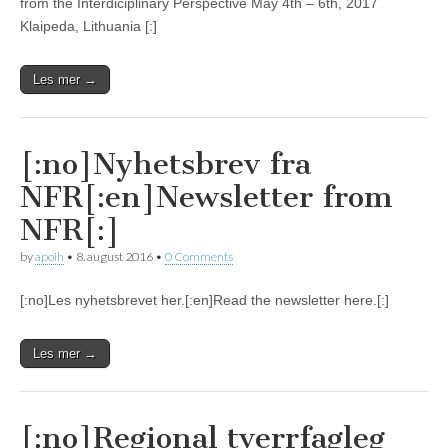
from the Interdiciplinary Perspective May 4th – 6th, 2017
Klaipeda, Lithuania [:]
Les mer →
[:no]Nyhetsbrev fra
NFR[:en]Newsletter from
NFR[:]
by
apoih
•
8. august 2016
•
0 Comments
[:no]Les nyhetsbrevet her.[:en]Read the newsletter here.[:]
Les mer →
[:no]Regional tverrfagleg