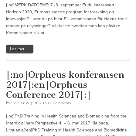
[:no]MERK DATOENE: 7.-8. september Er du interessert i
Horizon 2020, Europas største program for forskning og
innovasjon? Lurer du på hvor EU kommisjonen får ideene fra til
temaer på utlysninger? Vil du vite hvordan man kan påvirke
Kommisjonen slik at…
Les mer →
[:no]Orpheus konferansen
2017[:en]Orpheus
Conference 2017[:]
by
apoih
•
8. august 2016
•
0 Comments
[:no]PhD Training in Health Sciences and Biomedicine from the
Interdiciplinary Perspective 4. – 6. mai 2017 Klaipeda,
Lithuania[:en]PhD Training in Health Sciences and Biomedicine