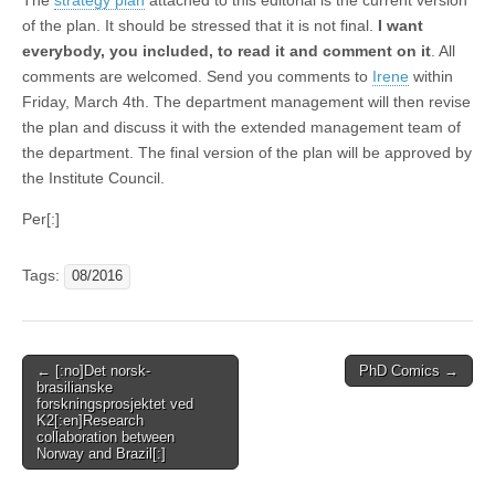
The
strategy plan
attached to this editorial is the current version
of the plan. It should be stressed that it is not final.
I want
everybody, you included, to read it and comment on it
. All
comments are welcomed. Send you comments to
Irene
within
Friday, March 4th. The department management will then revise
the plan and discuss it with the extended management team of
the department. The final version of the plan will be approved by
the Institute Council.
Per[:]
Tags:
08/2016
Post
← [:no]Det norsk-
PhD Comics →
brasilianske
navigation
forskningsprosjektet ved
K2[:en]Research
collaboration between
Norway and Brazil[:]