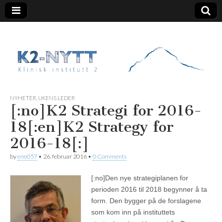
K2 Nytt
NYHETER
,
UKENS LEDER
[:no]K2 Strategi for 2016-
18[:en]K2 Strategy for
2016-18[:]
by
ene057
•
26. februar 2016
•
0 Comments
[:no]
Den nye strategiplanen for
perioden 2016 til 2018 begynner å ta
form. Den bygger på de forslagene
som kom inn på instituttets