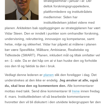
strategiseminar i januar i år. Der
deltok forskningsgruppeledere,
plattformledere og instituttrådets
medlemmer. Siden har
instituttledelsen jobbet videre med
planen. Arkitekten bak oppbyggingen av strategiplanen har vært
Vidar Steen. Den er inndelt i punkter som omhandler forskning,
undervisning, rekruttering, innovasjon og kompetanse, samt
helse, miljø og sikkerhet. Vidar har påpekt at målene i planen
bør være Spesifikke, Målbare, Ambisiøse, Realistiske og
Tidfestede (SMART). Planen, inkludert mål og tiltak omfatter vel
en -1- side. Da er det håp om at vi kan huske den og forholde
oss den til og faktisk ta den i bruk.
Vedlagt denne lederen er
planen
slik den foreligger i dag. Det
understrekes at den ikke er endelig.
Jeg ønsker at alle, også
du, skal lese den og kommentere den.
Alle kommentarer
mottas med takk. Send dine kommentarer til
Irene
innen fredag
4. mars. Instituttledelsen vil så bearbeide kommentarene
hvoretter den vil bli diskutert i den utvidete ledergruppen før den