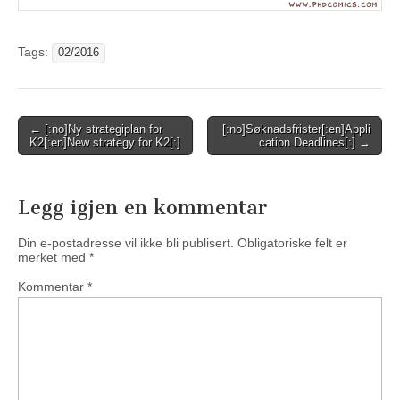
Tags:
02/2016
Post
← [:no]Ny strategiplan for
[:no]Søknadsfrister[:en]Appli
K2[:en]New strategy for K2[:]
cation Deadlines[:] →
navigation
Legg igjen en kommentar
Din e-postadresse vil ikke bli publisert.
Obligatoriske felt er
merket med
*
Kommentar
*