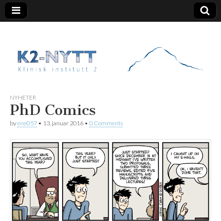
K2 Nytt
NYHETER
PhD Comics
by
ene057
•
13. januar 2016
•
0 Comments