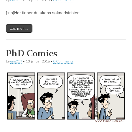
[:no]Her finner du ukens søknadsfrister:
Les mer →
PhD Comics
by
ene057
•
13. januar 2016
•
0 Comments