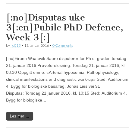
[:no]Disputas uke
3[:en]Pubilc PhD Defence,
Week 3[:]
by
ijo013
•
13. januar 2016
•
0 Comments
[:no]Eirunn Waatevik Saure disputerer for Ph.d. graden torsdag
21. januar 2016 Prøveforelesning: Torsdag 21. januar 2016, kl.
08:30 Oppgitt emne: «Arterial hypoxemia: Pathophysiology,
clinical manifestations and diagnostic work-up» Sted: Auditorium
4, Bygg for biologiske basalfag, Jonas Lies vei 91
Disputas: Torsdag 21.januar 2016, kl. 10:15 Sted: Auditorium 4,
Bygg for biologiske…
Les mer →