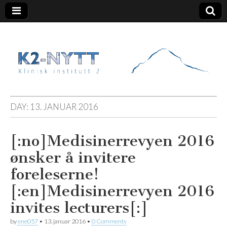
K2 Nytt
DAY:
13. JANUAR 2016
[:no]Medisinerrevyen 2016
ønsker å invitere
foreleserne!
[:en]Medisinerrevyen 2016
invites lecturers[:]
by
ene057
•
13. januar 2016
•
0 Comments