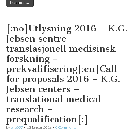
Les mer →
[:no]Utlysning 2016 – K.G.
Jebsen sentre –
translasjonell medisinsk
forskning –
prekvalifisering[:en]Call
for proposals 2016 – K.G.
Jebsen centers –
translational medical
research –
prequalification[:]
by
ene057
•
13. januar 2016
•
0 Comments