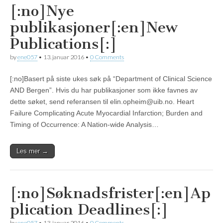
[:no]Nye
publikasjoner[:en]New
Publications[:]
by
ene057
•
13. januar 2016
•
0 Comments
[:no]Basert på siste ukes søk på “Department of Clinical Science
AND Bergen”. Hvis du har publikasjoner som ikke favnes av
dette søket, send referansen til elin.opheim@uib.no. Heart
Failure Complicating Acute Myocardial Infarction; Burden and
Timing of Occurrence: A Nation-wide Analysis…
Les mer →
[:no]Søknadsfrister[:en]Ap
plication Deadlines[:]
by
ene057
•
13. januar 2016
•
0 Comments