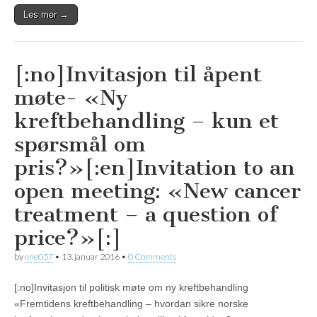
Les mer →
[:no]Invitasjon til åpent
møte- «Ny
kreftbehandling – kun et
spørsmål om
pris?»[:en]Invitation to an
open meeting: «New cancer
treatment – a question of
price?»[:]
by
ene057
•
13. januar 2016
•
0 Comments
[:no]Invitasjon til politisk møte om ny kreftbehandling
«Fremtidens kreftbehandling – hvordan sikre norske