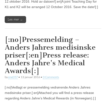
12.oktober 2016. Hold av datoen![:en]A joint Teaching Day for
K1 and K2 will be arranged 12 October 2016. Save the date![:]
Les mer →
[:no]Pressemelding –
Anders Jahres medisinske
priser[:en]Press release:
Anders Jahre’s Medical
Awards[:]
by
ene057
•
13. januar 2016
•
0 Comments
[:no]Vedlagt er pressemelding vedrørende Anders Jahres
medisinske priser.[:en]Attached you will find a press release
regarding Anders Jahre’s Medical Rewards (in Norwegian).[:]