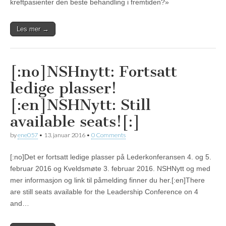
kreftpasienter den beste behandling i fremtiden?»
Les mer →
[:no]NSHnytt: Fortsatt
ledige plasser!
[:en]NSHNytt: Still
available seats![:]
by
ene057
•
13. januar 2016
•
0 Comments
[:no]Det er fortsatt ledige plasser på Lederkonferansen 4. og 5.
februar 2016 og Kveldsmøte 3. februar 2016. NSHNytt og med
mer informasjon og link til påmelding finner du her.[:en]There
are still seats available for the Leadership Conference on 4
and…