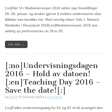
[:no]Hei! Vi i Medisinerrevyen 2016 setter opp forestillinger
28.-30. januar, og ønsker gjerne å invitere underviserne våre.
Billetter kan bestilles her. Med vennlig hilsen Tale J. Meinich
Nestleder i Revystyret 2016[:en]Medisinerrevyen 2016 are
setting up performances on 28 to 30…
Les mer →
[:no]Undervisningsdagen
2016 – Hold av datoen!
[:en]Teaching Day 2016 –
Save the date![:]
by
ene057
•
13. januar 2016
•
0 Comments
[:no]Felles undervisningsdag for K1 og K2 vil bli arrangert den