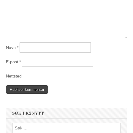
Navn
*
E-post
*
Nettsted
SØK I K2NYTT
Søk
etter: