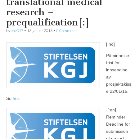
translational medical
research –
prequalification[:]
by
ene057
•
13. januar 2016
•
0 Comments
[:no]
Påminnelse:
frist for
innsending
av
prosjektskiss
e 22/01/16.
Se
her
.
[:en]
Reminder:
Deadline for
submission
of project