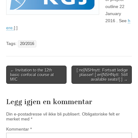
outline 22
January
2016 . See
h
ere.
[:]
Tags:
20/2016
Post
← Invitation to the 12th
[:no]NSHnytt: Fortsatt ledige
basic confocal course at
plasser! [:en]NSHNytt: Still
navigation
MIC
available seats![:] →
Legg igjen en kommentar
Din e-postadresse vil ikke bli publisert.
Obligatoriske felt er
merket med
*
Kommentar
*