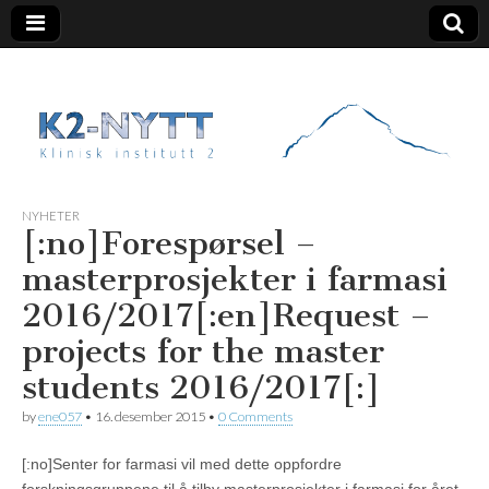
K2 Nytt
NYHETER
[:no]Forespørsel –
masterprosjekter i farmasi
2016/2017[:en]Request –
projects for the master
students 2016/2017[:]
by
ene057
•
16. desember 2015
•
0 Comments
[:no]Senter for farmasi vil med dette oppfordre