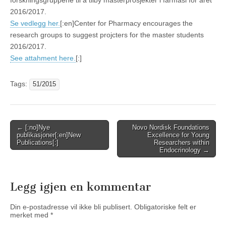
forskningsgruppene til å tilby masterprosjekter i farmasi for året
2016/2017.
Se vedlegg her.
[:en]Center for Pharmacy encourages the
research groups to suggest projcters for the master students
2016/2017.
See attahment here.
[:]
Tags:
51/2015
Post
← [:no]Nye
Novo Nordisk Foundations
publikasjoner[:en]New
Excellence for Young
navigation
Publications[:]
Researchers within
Endocrinology →
Legg igjen en kommentar
Din e-postadresse vil ikke bli publisert.
Obligatoriske felt er
merket med
*