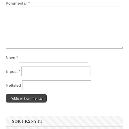
Kommentar
*
Navn
*
E-post
*
Nettsted
SØK I K2NYTT