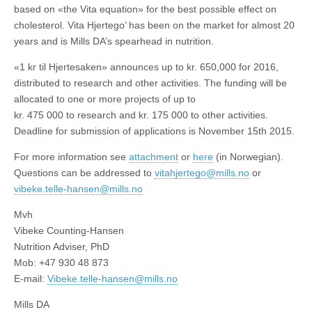
based on «the Vita equation» for the best possible effect on
cholesterol. Vita Hjertego’ has been on the market for almost 20
years and is Mills DA’s spearhead in nutrition.
«1 kr til Hjertesaken» announces up to kr. 650,000 for 2016,
distributed to research and other activities. The funding will be
allocated to one or more projects of up to
kr. 475 000 to research and kr. 175 000 to other activities.
Deadline for submission of applications is November 15th 2015.
For more information see
attachment
or
here
(in Norwegian).
Questions can be addressed to
vitahjertego@mills.no
or
vibeke.telle-hansen@mills.no
Mvh
Vibeke Counting-Hansen
Nutrition Adviser, PhD
Mob: +47 930 48 873
E-mail:
Vibeke.telle-hansen@mills.no
Mills DA