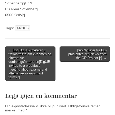
Sofienberggt. 19
PB 4644 Sofienberg
0506 Oslo[:]
Tags:
41/2015
Post
← [:no]DigUiB inviterer til
[:no]Nyheter fra Ou-
frokostmøte om eksamen og
prosjektet.[:en]News from
navigation
alternative
the OD Project.[:] →
vurderingsformer[:en]DigUiB
invites to a breakfast
meeting about exams and
alternative assessment
forms[:]
Legg igjen en kommentar
Din e-postadresse vil ikke bli publisert.
Obligatoriske felt er
merket med
*