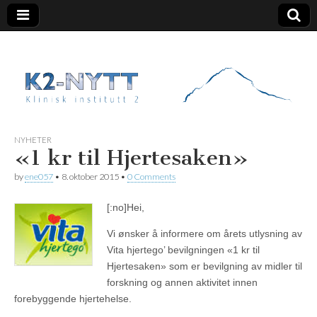
K2 Nytt
NYHETER
«1 kr til Hjertesaken»
by
ene057
•
8. oktober 2015
•
0 Comments
[:no]
Hei,
Vi ønsker å informere om årets utlysning av
Vita hjertego’ bevilgningen «1 kr til
Hjertesaken» som er bevilgning av midler til
forskning og annen aktivitet innen
forebyggende hjertehelse.