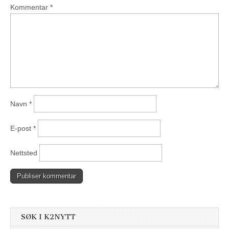
Kommentar
*
Navn
*
E-post
*
Nettsted
SØK I K2NYTT