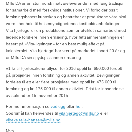
Mills DA er en stor, norsk matvareleverandør med lang tradisjon
for samarbeid med forskningsinstitusjoner. Vi forholder oss til
forskningsbasert kunnskap og bestreber at produktene våre skal
være i henhold til helsemyndighetenes kostholdsanbefalinger.
Vita hjertego’ er en produktserie som er utviklet i samarbeid med
ledende forskere innen ernæring, hvor fettsammensetningen er
basert på «Vita-ligningen» for en best mulig effekt på
kolesterolet. Vita hjertego’ har vært på markedet i snart 20 år og
er Mills DA sin spydspiss innen ernæring.
«1 kr til Hjertesaken» utlyser for 2016 opptil kr. 650.000 fordelt
på prosjekter innen forskning og annen aktivitet. Bevilgningen
fordeles til ett eller flere prosjekter med opptil kr. 475 000 til
forskning og kr. 175 000 til annen aktivitet. Frist for innsendelse
av søknad er 15. november 2015.
For mer informasjon se
vedlegg
eller
her
.
Spørsmål kan henvendes til
vitahjertego@mills.no
eller
vibeke.telle-hansen@mills.no
Mvh