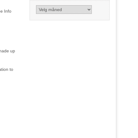
Arkiv
he Info
 made up
ation to