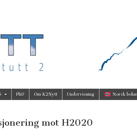
S
PhD
Om K2Nytt
Undervisning
Norsk bokm
sisjonering mot H2020