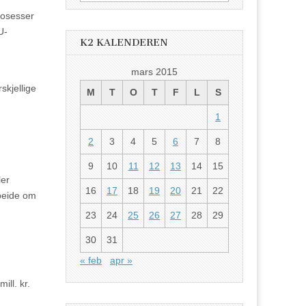
etter:
prosesser
U-
K2 KALENDEREN
mars 2015
skjellige
M
T
O
T
F
L
S
1
2
3
4
5
6
7
8
9
10
11
12
13
14
15
ler
16
17
18
19
20
21
22
rbeide om
23
24
25
26
27
28
29
30
31
« feb
apr »
ll. kr.