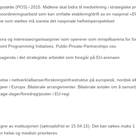
ngsstøtte (POS) i 2015. Midlene skal bidra til medvirkning i strategiske 
t koordineringsarbeid som kan omfatte etablering/drift av en nasjonal «E
ne som støttes må ivareta det nasjonale helhetsperspektivet
e fora og interesseorganisasjoner som opererer som innspillsarena for for
Joint Programming Initiatives, Public-Private-Partnerships osv.
gsagenda i det strategiske arbeidet som foregår på EU-arenaen.
e i nettverk/allianser/forskningsinfrastruktur på europeisk, nordisk el
iljøer i Europa. Bilaterale arrangementer. Bilaterale avtaler om å sama
age-dager/foredrag/poster i EU-regi.
e av institusjonen (søknadsfrist er 15.04.15). Det kan søkes maks 1 mi
n helse og medisin prioriteres.