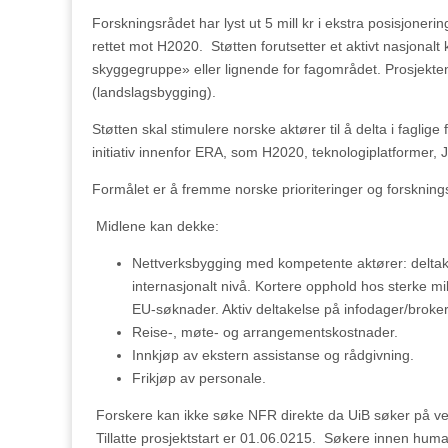
Forskningsrådet har lyst ut 5 mill kr i ekstra posisjoneri
rettet mot H2020. Støtten forutsetter et aktivt nasjonal
skyggegruppe» eller lignende for fagområdet. Prosjekte
(landslagsbygging).
Støtten skal stimulere norske aktører til å delta i faglig
initiativ innenfor ERA, som H2020, teknologiplatformer, 
Formålet er å fremme norske prioriteringer og forsknin
Midlene kan dekke:
Nettverksbygging med kompetente aktører: deltakels
internasjonalt nivå. Kortere opphold hos sterke m
EU-søknader. Aktiv deltakelse på infodager/broker
Reise-, møte- og arrangementskostnader.
Innkjøp av ekstern assistanse og rådgivning.
Frikjøp av personale.
Forskere kan ikke søke NFR direkte da UiB søker på vegn
Tillatte prosjektstart er 01.06.0215. Søkere innen huma