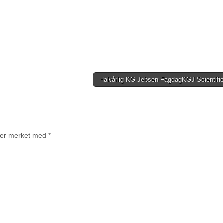
Halvårlig KG Jebsen Fagdag
KGJ Scientifi
t er merket med
*