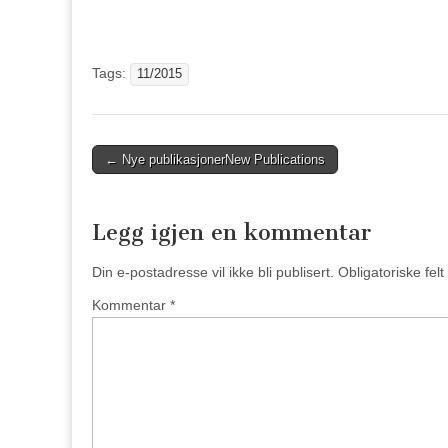
Tags:
11/2015
Post
←
Nye publikasjoner
New Publications
navigation
Legg igjen en kommentar
Din e-postadresse vil ikke bli publisert.
Obligatoriske fel
Kommentar
*