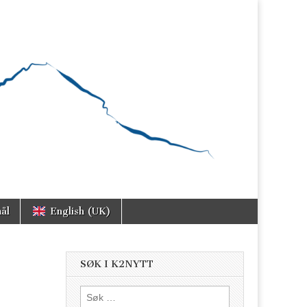
ål
English (UK)
SØK I K2NYTT
Søk