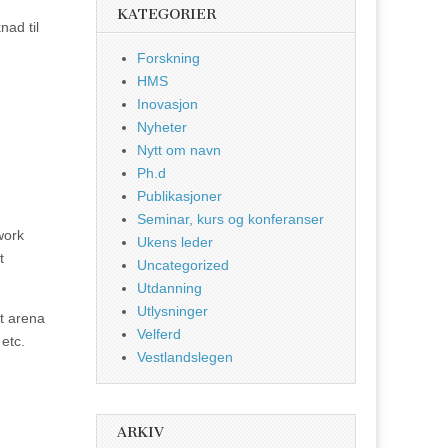
KATEGORIER
nad til
Forskning
HMS
Inovasjon
Nyheter
Nytt om navn
Ph.d
Publikasjoner
Seminar, kurs og konferanser
work
Ukens leder
t
Uncategorized
Utdanning
Utlysninger
ut arena
Velferd
 etc.
Vestlandslegen
ARKIV