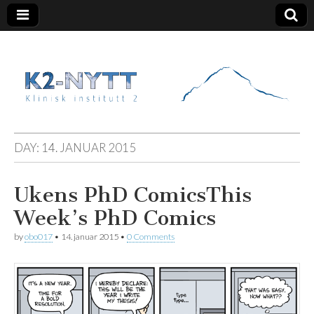
K2 Nytt
DAY:
14. JANUAR 2015
Ukens PhD Comics
This
Week’s PhD Comics
by
obo017
•
14. januar 2015
•
0 Comments