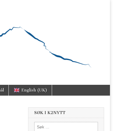
ål
English (UK)
SØK I K2NYTT
Søk