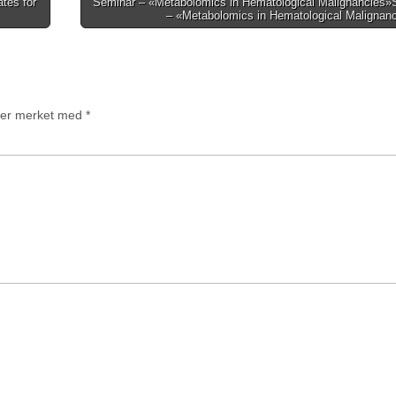
ates for
Seminar – «Metabolomics in Hematological Malignancies»
– «Metabolomics in Hematological Malignan
t er merket med
*