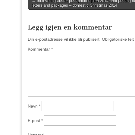
←
Innleveringsfrister post/pakker julen 2014
Final posting d
letters and packages – domestic Christmas 2014
navigation
Legg igjen en kommentar
Din e-postadresse vil ikke bli publisert.
Obligatoriske fel
Kommentar
*
Navn
*
E-post
*
Nettsted