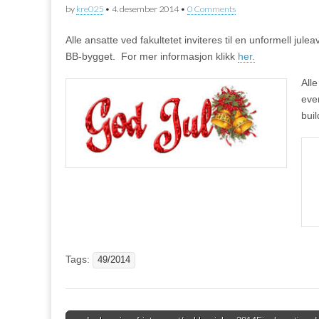
by
kre025
•
4. desember 2014
•
0 Comments
Alle ansatte ved fakultetet inviteres til en unformell jul
BB-bygget. For mer informasjon klikk
her.
Alle
eve
bui
Tags:
49/2014
Post