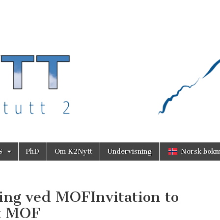
S
PhD
Om K2Nytt
Undervisning
Norsk bokm
tning ved MOF
Invitation to
at MOF