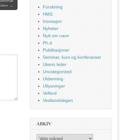
Seminar
cies»
→
Forskning
HMS
Inovasjon
Nyheter
Nytt om navn
Ph.d
Publikasjoner
Seminar, kurs og konferanser
Ukens leder
Uncategorized
Utdanning
Utlysninger
Velferd
Vestlandslegen
ARKIV
Arkiv