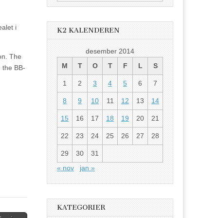
etter:
alet i
K2 KALENDEREN
desember 2014
ion. The
M
T
O
T
F
L
S
n the BB-
1
2
3
4
5
6
7
8
9
10
11
12
13
14
15
16
17
18
19
20
21
22
23
24
25
26
27
28
29
30
31
« nov
jan »
KATEGORIER