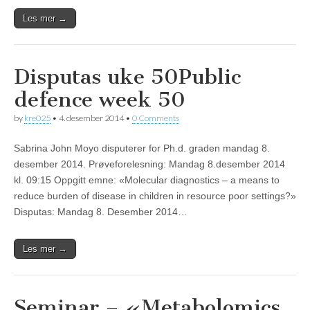
Les mer →
Disputas uke 50
Public
defence week 50
by
kre025
•
4. desember 2014
•
0 Comments
Sabrina John Moyo disputerer for Ph.d. graden mandag 8.
desember 2014. Prøveforelesning: Mandag 8.desember 2014
kl. 09:15 Oppgitt emne: «Molecular diagnostics – a means to
reduce burden of disease in children in resource poor settings?»
Disputas: Mandag 8. Desember 2014…
Les mer →
Seminar – «Metabolomics