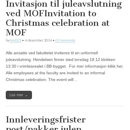
Invitasjon til juleavslutning
ved MOF
Invitation to
Christmas celebration at
MOF
by
kre025
•
4. desember 2014
•
0 Comments
Alle ansatte ved fakultetet inviteres til en unformell
juleavslutning. Hendelsen finner sted torsdag 18.12 klokken
13:30 i vrimlearealet i BB-bygget. For mer informasjon klikk her.
Alle employees at the faculty are invited to an informal
Christmas celebration. The event will…
Les mer →
Innleveringsfrister
post/pakker julen