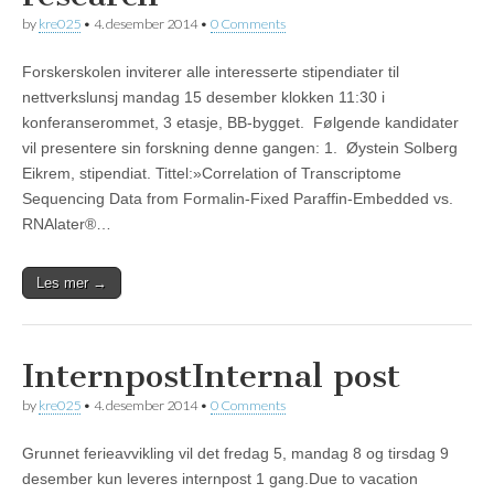
by
kre025
•
4. desember 2014
•
0 Comments
Forskerskolen inviterer alle interesserte stipendiater til
nettverkslunsj mandag 15 desember klokken 11:30 i
konferanserommet, 3 etasje, BB-bygget. Følgende kandidater
vil presentere sin forskning denne gangen: 1. Øystein Solberg
Eikrem, stipendiat. Tittel:»Correlation of Transcriptome
Sequencing Data from Formalin-Fixed Paraffin-Embedded vs.
RNAlater®…
Les mer →
Internpost
Internal post
by
kre025
•
4. desember 2014
•
0 Comments
Grunnet ferieavvikling vil det fredag 5, mandag 8 og tirsdag 9
desember kun leveres internpost 1 gang.Due to vacation