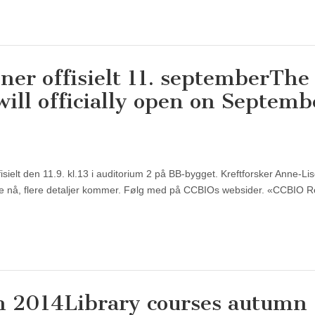
er offisielt 11. september
The
ill officially open on Septemb
elt den 11.9. kl.13 i auditorium 2 på BB-bygget. Kreftforsker Anne-Li
rede nå, flere detaljer kommer. Følg med på CCBIOs websider. «CCBIO 
en 2014
Library courses autumn