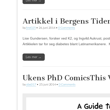
Les mer →
Artikkel i Bergens Tide
by
kre025
•
26. juni 2014
•
0 Comments
Lise Gundersen, forsker ved K2, og Ingvild Aukrust, post
Artikkelen tar for seg diabetes blant Latinamerikanere. K
Les mer →
Ukens PhD Comics
This
by
obo017
•
25. juni 2014
•
0 Comments