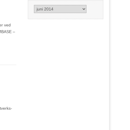
Arkiv
ter ved
EMBASE –
tverks-