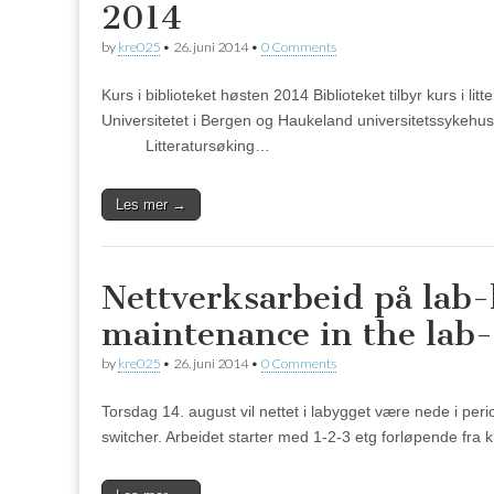
2014
by
kre025
•
26. juni 2014
•
0 Comments
Kurs i biblioteket høsten 2014 Biblioteket tilbyr kurs i 
Universitetet i Bergen og Haukeland universitetssyke
Litteratursøking…
Les mer →
Nettverksarbeid på lab-
maintenance in the lab-
by
kre025
•
26. juni 2014
•
0 Comments
Torsdag 14. august vil nettet i labygget være nede i per
switcher. Arbeidet starter med 1-2-3 etg forløpende fra kl 