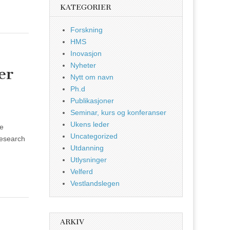
KATEGORIER
Forskning
HMS
Inovasjon
Nyheter
er
Nytt om navn
Ph.d
Publikasjoner
Seminar, kurs og konferanser
Ukens leder
se
Uncategorized
Research
Utdanning
Utlysninger
Velferd
Vestlandslegen
ARKIV