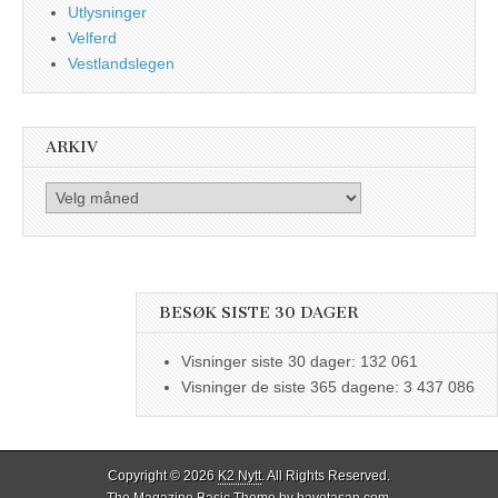
Utlysninger
Velferd
Vestlandslegen
ARKIV
Arkiv
BESØK SISTE 30 DAGER
Visninger siste 30 dager:
132 061
Visninger de siste 365 dagene:
3 437 086
Copyright © 2026
K2 Nytt
. All Rights Reserved.
The Magazine Basic Theme by
bavotasan.com
.