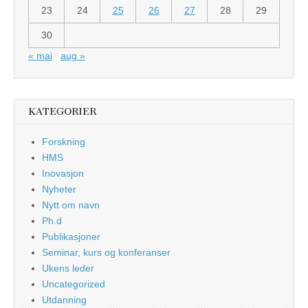
23
24
25
26
27
28
29
30
« mai
aug »
KATEGORIER
Forskning
HMS
Inovasjon
Nyheter
Nytt om navn
Ph.d
Publikasjoner
Seminar, kurs og konferanser
Ukens leder
Uncategorized
Utdanning