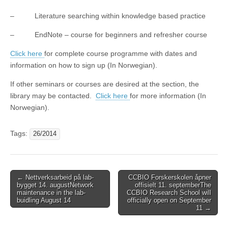
– Literature searching within knowledge based practice
– EndNote – course for beginners and refresher course
Click here
for complete course programme with dates and
information on how to sign up (In Norwegian).
If other seminars or courses are desired at the section, the
library may be contacted.
Click here
for more information (In
Norwegian).
Tags:
26/2014
Post
←
Nettverksarbeid på lab-
CCBIO Forskerskolen åpner
bygget 14. august
Network
offisielt 11. september
The
navigation
maintenance in the lab-
CCBIO Research School will
buidling August 14
officially open on September
11
→