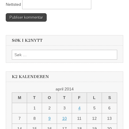
Nettsted
SØK I K2NYTT
Søk
etter:
K2 KALENDEREN
april 2014
M
T
O
T
F
L
S
1
2
3
4
5
6
7
8
9
10
11
12
13
14
15
16
17
18
19
20