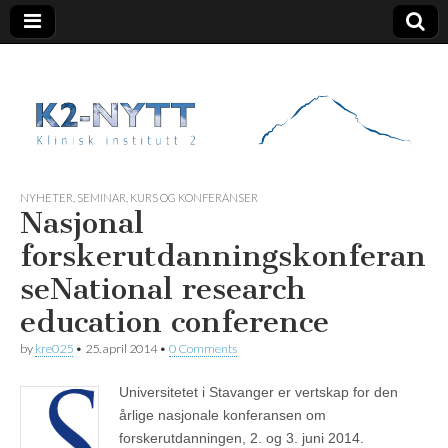
K2 Nytt
NYHETER
,
SEMINAR, KURS OG KONFERANSER
Nasjonal
forskerutdanningskonferan
se
National research
education conference
by
kre025
•
25. april 2014
•
0 Comments
Universitetet i Stavanger er vertskap for den
årlige nasjonale konferansen om
forskerutdanningen, 2. og 3. juni 2014.