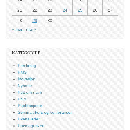
21
22
23
24
25
26
27
28
29
30
« mar
mai »
KATEGORIER
Forskning
HMS
Inovasjon
Nyheter
Nytt om navn
Ph.d
Publikasjoner
Seminar, kurs og konferanser
Ukens leder
Uncategorized