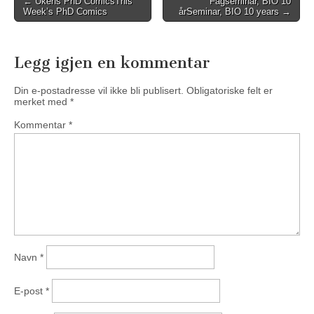
←
Ukens PhD Comics
This
Fagseminar, BIO 10
Week’s PhD Comics
år
Seminar, BIO 10 years
→
navigation
Legg igjen en kommentar
Din e-postadresse vil ikke bli publisert.
Obligatoriske felt er
merket med
*
Kommentar
*
Navn
*
E-post
*