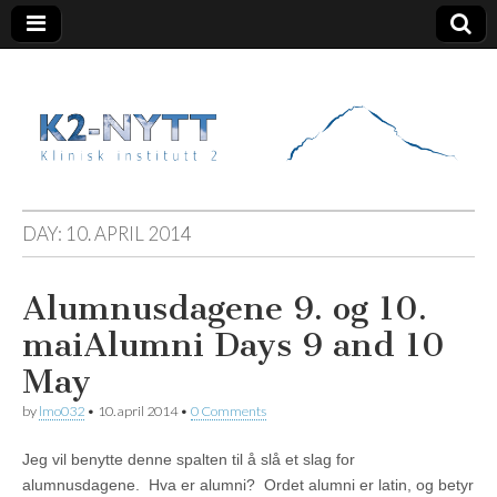
K2 Nytt
DAY:
10. APRIL 2014
Alumnusdagene 9. og 10.
mai
Alumni Days 9 and 10
May
by
lmo032
•
10. april 2014
•
0 Comments
Jeg vil benytte denne spalten til å slå et slag for
alumnusdagene. Hva er alumni? Ordet alumni er latin, og betyr