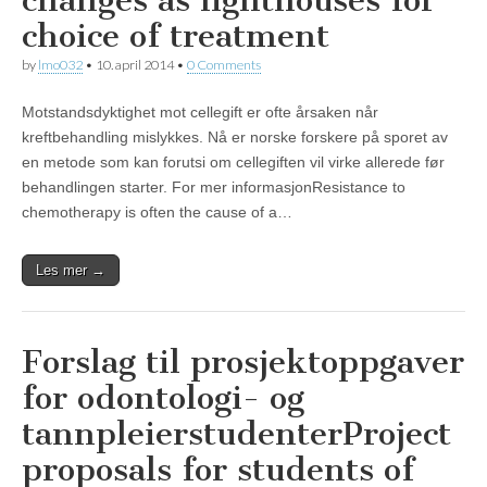
changes as lighthouses for
choice of treatment
by
lmo032
•
10. april 2014
•
0 Comments
Motstandsdyktighet mot cellegift er ofte årsaken når
kreftbehandling mislykkes. Nå er norske forskere på sporet av
en metode som kan forutsi om cellegiften vil virke allerede før
behandlingen starter. For mer informasjonResistance to
chemotherapy is often the cause of a…
Les mer →
Forslag til prosjektoppgaver
for odontologi- og
tannpleierstudenter
Project
proposals for students of