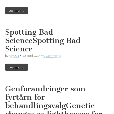
Les mer →
Spotting Bad
Science
Spotting Bad
Science
by
nev001
•
10. april 2014
•
0 Comments
Les mer →
Genforandringer som
fyrtårn for
behandlingsvalg
Genetic