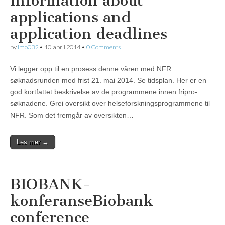
information about
applications and
application deadlines
by
lmo032
•
10. april 2014
•
0 Comments
Vi legger opp til en prosess denne våren med NFR
søknadsrunden med frist 21. mai 2014. Se tidsplan. Her er en
god kortfattet beskrivelse av de programmene innen fripro-
søknadene. Grei oversikt over helseforskningsprogrammene til
NFR. Som det fremgår av oversikten…
Les mer →
BIOBANK-
konferanse
Biobank
conference