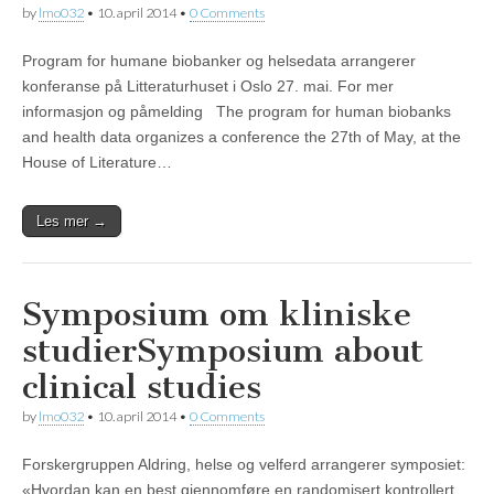
by
lmo032
•
10. april 2014
•
0 Comments
Program for humane biobanker og helsedata arrangerer
konferanse på Litteraturhuset i Oslo 27. mai. For mer
informasjon og påmelding The program for human biobanks
and health data organizes a conference the 27th of May, at the
House of Literature…
Les mer →
Symposium om kliniske
studier
Symposium about
clinical studies
by
lmo032
•
10. april 2014
•
0 Comments
Forskergruppen Aldring, helse og velferd arrangerer symposiet:
«Hvordan kan en best gjennomføre en randomisert kontrollert