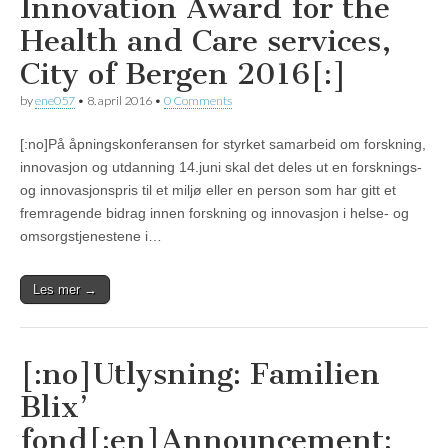
Innovation Award for the
Health and Care services,
City of Bergen 2016[:]
by
ene057
•
8. april 2016
•
0 Comments
[:no]På åpningskonferansen for styrket samarbeid om forskning,
innovasjon og utdanning 14.juni skal det deles ut en forsknings-
og innovasjonspris til et miljø eller en person som har gitt et
fremragende bidrag innen forskning og innovasjon i helse- og
omsorgstjenestene i…
Les mer →
[:no]Utlysning: Familien
Blix’
fond[:en]Announcement: