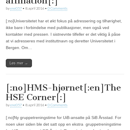
affiliation[:]
by
ene057
•
8. april 2016
•
0 Comments
[:no]Universitetet har et økt fokus på adressering og tilhørighet,
ikke bare i forbindelse med publikasjoner, men også ved
kontakter med pressen. I sistnevnte tilfeller er det viktig å påse
at vi adresseres med instituttnavn og deretter Universitetet i
Bergen. Om…
Les mer →
[:no]HMS-hjørnet[:en]The
HSE Corner[:]
by
ene057
•
8. april 2016
•
0 Comments
[:no]Ny gruppetreningstime for UiB-ansatte på SiB Årsstad. For
noen uker siden ble det satt opp en ekstra gruppetreningstime