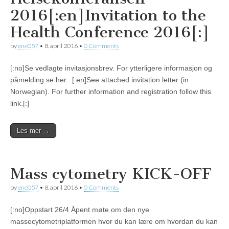
2016[:en]Invitation to the
Health Conference 2016[:]
by
ene057
•
8. april 2016
•
0 Comments
[:no]Se vedlagte invitasjonsbrev. For ytterligere informasjon og
påmelding se her. [:en]See attached invitation letter (in
Norwegian). For further information and registration follow this
link.[:]
Les mer →
Mass cytometry KICK-OFF
by
ene057
•
8. april 2016
•
0 Comments
[:no]Oppstart 26/4 Åpent møte om den nye
massecytometriplatformen hvor du kan lære om hvordan du kan