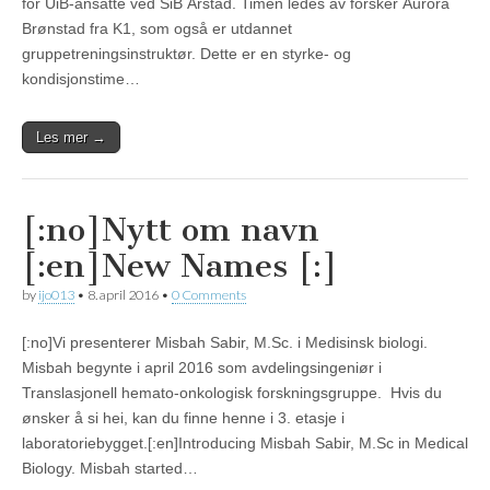
for UiB-ansatte ved SiB Årstad. Timen ledes av forsker Aurora
Brønstad fra K1, som også er utdannet
gruppetreningsinstruktør. Dette er en styrke- og
kondisjonstime…
Les mer →
[:no]Nytt om navn
[:en]New Names [:]
by
ijo013
•
8. april 2016
•
0 Comments
[:no]Vi presenterer Misbah Sabir, M.Sc. i Medisinsk biologi.
Misbah begynte i april 2016 som avdelingsingeniør i
Translasjonell hemato-onkologisk forskningsgruppe. Hvis du
ønsker å si hei, kan du finne henne i 3. etasje i
laboratoriebygget.[:en]Introducing Misbah Sabir, M.Sc in Medical
Biology. Misbah started…