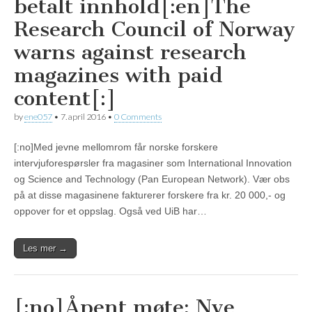
betalt innhold[:en]The
Research Council of Norway
warns against research
magazines with paid
content[:]
by
ene057
•
7. april 2016
•
0 Comments
[:no]Med jevne mellomrom får norske forskere
intervjuforespørsler fra magasiner som International Innovation
og Science and Technology (Pan European Network). Vær obs
på at disse magasinene fakturerer forskere fra kr. 20 000,- og
oppover for et oppslag. Også ved UiB har…
Les mer →
[:no]Åpent møte: Nye