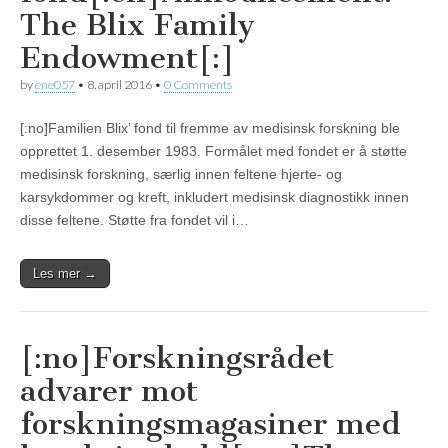
The Blix Family
Endowment[:]
by
ene057
•
8. april 2016
•
0 Comments
[:no]Familien Blix’ fond til fremme av medisinsk forskning ble
opprettet 1. desember 1983. Formålet med fondet er å støtte
medisinsk forskning, særlig innen feltene hjerte- og
karsykdommer og kreft, inkludert medisinsk diagnostikk innen
disse feltene. Støtte fra fondet vil i…
Les mer →
[:no]Forskningsrådet
advarer mot
forskningsmagasiner med