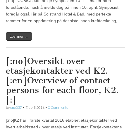
[:no] CCBIOs 4de årlige symposium 10.-11- mai er nært
forestående, husk å melde deg på innen 10. april. Symposiet
foregår også i år på Solstrand Hotel & Bad, med perfekte
rammer for en oppdatering på det siste innen kreftforskning,…
Les mer →
[:no]Oversikt over
etasjekontakter ved K2.
[:en]Overview of contact
persons for each floor, K2.
[:]
by
ene057
•
7. april 2016
•
0 Comments
[:no]K2 har i første kvartal 2016 etablert etasjekontakter ved
hvert arbeidssted / hver etasje ved instituttet. Etasjekontaktene