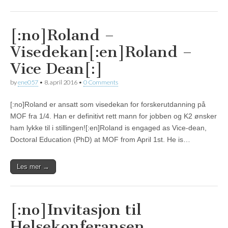
[:no]Roland –
Visedekan[:en]Roland –
Vice Dean[:]
by
ene057
•
8. april 2016
•
0 Comments
[:no]Roland er ansatt som visedekan for forskerutdanning på
MOF fra 1/4. Han er definitivt rett mann for jobben og K2 ønsker
ham lykke til i stillingen![:en]Roland is engaged as Vice-dean,
Doctoral Education (PhD) at MOF from April 1st. He is…
Les mer →
[:no]Invitasjon til
Helsekonferansen