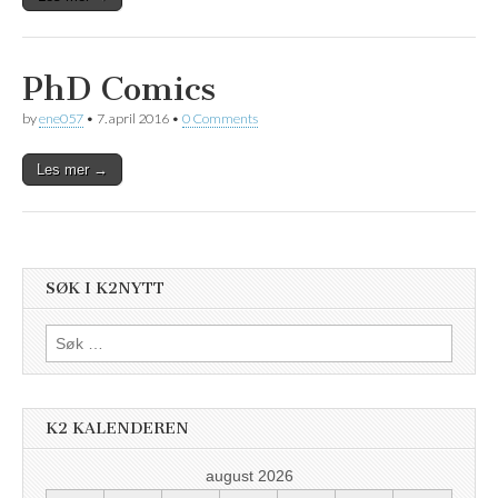
PhD Comics
by
ene057
•
7. april 2016
•
0 Comments
Les mer →
SØK I K2NYTT
Søk
etter:
K2 KALENDEREN
august 2026