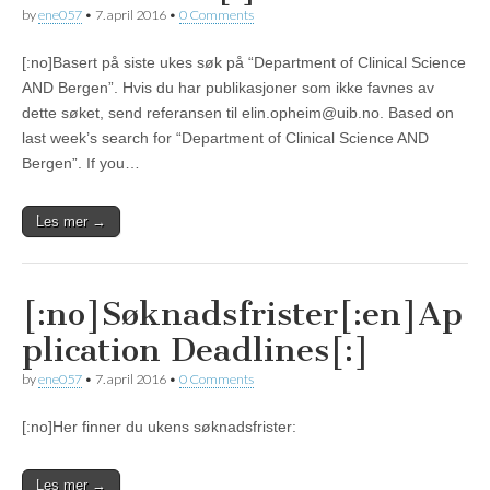
by
ene057
•
7. april 2016
•
0 Comments
[:no]Basert på siste ukes søk på “Department of Clinical Science
AND Bergen”. Hvis du har publikasjoner som ikke favnes av
dette søket, send referansen til elin.opheim@uib.no. Based on
last week’s search for “Department of Clinical Science AND
Bergen”. If you…
Les mer →
[:no]Søknadsfrister[:en]Ap
plication Deadlines[:]
by
ene057
•
7. april 2016
•
0 Comments
[:no]Her finner du ukens søknadsfrister:
Les mer →