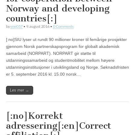
Norway and developing
countries[:]
by
ene057
•
9. august 2016
•
0 Comments
[:no]SIU lyser ut rundt 90 millioner kroner til femårige prosjekter
gjennom Norsk partnerskapsprogram for globalt akademisk
samarbeid (NORPART). NORPART gir støtte til
utdanningssamarbeid og studentmobilitet mellom høyere
utdanningsinstitusjoner i utviklingsland og Norge. Søknadsfristen
er 5. september 2016 kl. 15.00 norsk…
Les mer →
[:no]Korrekt
adressering[:en]Correct