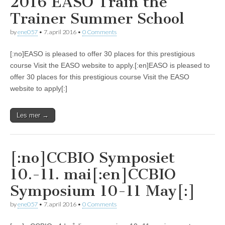
2016 EASO Train the
Trainer Summer School
by
ene057
•
7. april 2016
•
0 Comments
[:no]EASO is pleased to offer 30 places for this prestigious
course Visit the EASO website to apply.[:en]EASO is pleased to
offer 30 places for this prestigious course Visit the EASO
website to apply[:]
Les mer →
[:no]CCBIO Symposiet
10.-11. mai[:en]CCBIO
Symposium 10-11 May[:]
by
ene057
•
7. april 2016
•
0 Comments