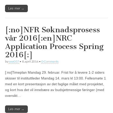
Les mer →
[:no]NFR Søknadsprosess
vår 2016[:en]NRC
Application Process Spring
2016[:]
by
ene057
•
8. april 2016
•
0 Comments
[:no]Timeplan Mandag 29. februar. Frist for å levere 1-2 siders
skisser til instituttleder Mandag 14. mars kl 13:00. Fellesmøte 1
med en kort presentasjon av det faglige målet med prosjektet,
og kort hva det vil innebære av budsjettmessige føringer (med
oversikt…
Les mer →