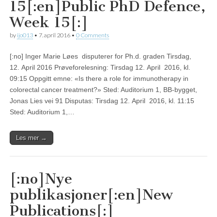
15[:en]Public PhD Defence,
Week 15[:]
by
ijo013
•
7. april 2016
•
0 Comments
[:no] Inger Marie Løes disputerer for Ph.d. graden Tirsdag,
12. April 2016 Prøveforelesning: Tirsdag 12. April 2016, kl.
09:15 Oppgitt emne: «Is there a role for immunotherapy in
colorectal cancer treatment?» Sted: Auditorium 1, BB-bygget,
Jonas Lies vei 91 Disputas: Tirsdag 12. April 2016, kl. 11:15
Sted: Auditorium 1,…
Les mer →
[:no]Nye
publikasjoner[:en]New
Publications[:]