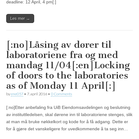
deadline: 12 April, 4 pm[:]
Les mer →
[:no]Låsing av dører til
laboratoriene fra og med
mandag 11/04[:en]Locking
of doors to the laboratories
as of Monday 11 April[:]
by
ene057
•
7. april 2016
•
0 Comments
[:no]Etter anbefaling fra UiB Eiendomsavdelingen og beslutning
av instituttledelsen, skal dørene inn til laboratoriene stenges, slik
at man må bruke nøkkelkort og kode for å få adgang. Dette er
for å gjøre det vanskeligere for uvedkommende å ta seg inn…