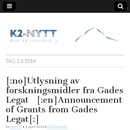
K2 Nytt
TAG:
13/2014
[:no]Utlysning av
forskningsmidler fra Gades
Legat [:en]Announcement
of Grants from Gades
Legat[:]
by
ene057
•
1. april 2016
•
0 Comments