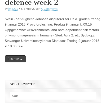
defence week 2
by
lmo032
•
6. januar 2015
•
0 Comments
Svein Joar Auglænd Johnsen disputerer for Ph.d. graden fredag
9.januar 2015 Prøveforelesning: Fredag 9. januar kl.09:15
Oppgitt emne: «Environmental and host-dependent risk factors
of lymphomagenesis in humans» Sted: Aula 2. et., Sydbygg,
Stavanger Universitetssykehus Disputas: Fredag 9.januar 2015
kl.10.30 Sted:…
Les mer →
SØK I K2NYTT
Søk
etter: