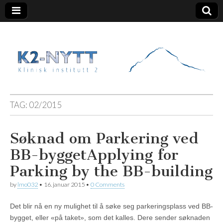
K2 Nytt
TAG:
02/2015
Søknad om Parkering ved
BB-bygget
Applying for
Parking by the BB-building
by
lmo032
•
16. januar 2015
•
0 Comments
Det blir nå en ny mulighet til å søke seg parkeringsplass ved BB-
bygget, eller «på taket», som det kalles. Dere sender søknaden