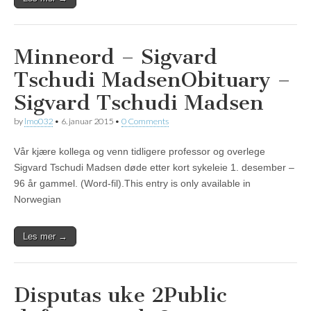
Minneord – Sigvard
Tschudi Madsen
Obituary –
Sigvard Tschudi Madsen
by
lmo032
•
6. januar 2015
•
0 Comments
Vår kjære kollega og venn tidligere professor og overlege
Sigvard Tschudi Madsen døde etter kort sykeleie 1. desember –
96 år gammel. (Word-fil).This entry is only available in
Norwegian
Les mer →
Disputas uke 2
Public