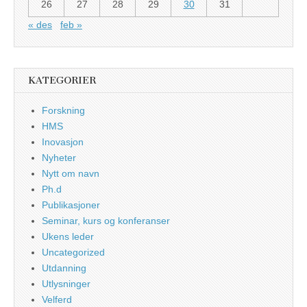
26
27
28
29
30
31
« des
feb »
KATEGORIER
Forskning
HMS
Inovasjon
Nyheter
Nytt om navn
Ph.d
Publikasjoner
Seminar, kurs og konferanser
Ukens leder
Uncategorized
Utdanning
Utlysninger
Velferd