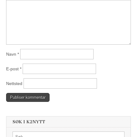
Navn
*
E-post
*
Nettsted
SØK I K2NYTT
Søk