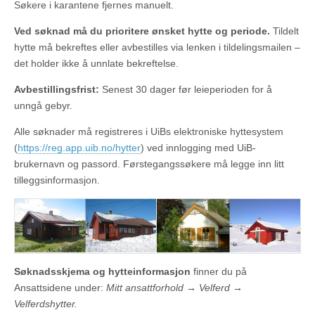
Søkere i karantene fjernes manuelt.
Ved søknad må du prioritere ønsket hytte og periode.
Tildelt
hytte må bekreftes eller avbestilles via lenken i tildelingsmailen –
det holder ikke å unnlate bekreftelse.
Avbestillingsfrist:
Senest 30 dager før leieperioden for å
unngå gebyr.
Alle søknader må registreres i UiBs elektroniske hyttesystem
(
https://reg.app.uib.no/hytter
) ved innlogging med UiB-
brukernavn og passord. Førstegangssøkere må legge inn litt
tilleggsinformasjon.
Søknadsskjema og hytteinformasjon
finner du på
Ansattsidene under:
Mitt ansattforhold → Velferd →
Velferdshytter.