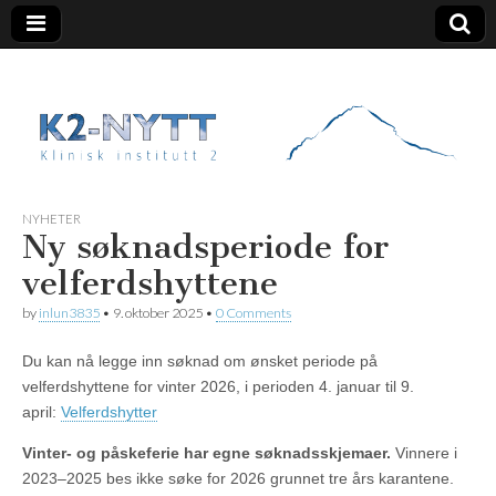
K2 Nytt
NYHETER
Ny søknadsperiode for
velferdshyttene
by
inlun3835
•
9. oktober 2025
•
0 Comments
Du kan nå legge inn søknad om ønsket periode på
velferdshyttene for vinter 2026, i perioden 4. januar til 9.
april:
Velferdshytter
Vinter- og påskeferie har egne søknadsskjemaer.
Vinnere i
2023–2025 bes ikke søke for 2026 grunnet tre års karantene.