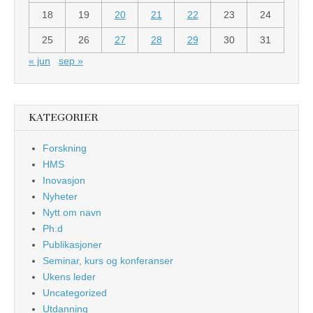
18
19
20
21
22
23
24
25
26
27
28
29
30
31
« jun
sep »
KATEGORIER
Forskning
HMS
Inovasjon
Nyheter
Nytt om navn
Ph.d
Publikasjoner
Seminar, kurs og konferanser
Ukens leder
Uncategorized
Utdanning