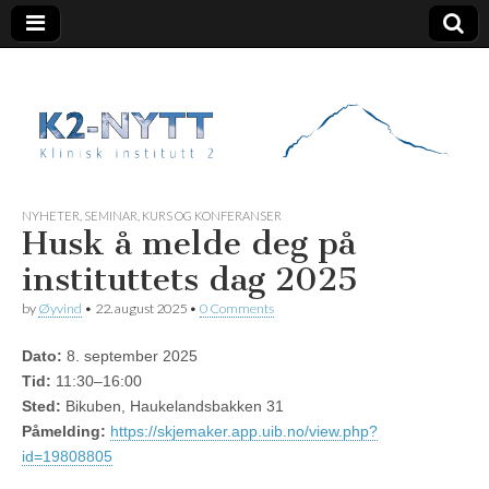
K2 Nytt
NYHETER
,
SEMINAR, KURS OG KONFERANSER
Husk å melde deg på
instituttets dag 2025
by
Øyvind
•
22. august 2025
•
0 Comments
Dato:
8. september 2025
Tid:
11:30–16:00
Sted:
Bikuben, Haukelandsbakken 31
Påmelding:
https://skjemaker.app.uib.no/view.php?
id=19808805