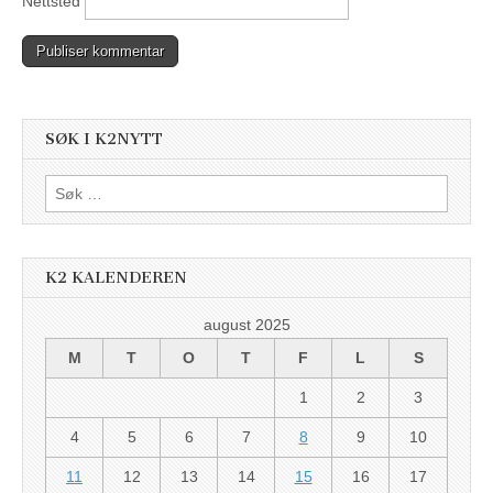
Nettsted
SØK I K2NYTT
Søk
etter:
K2 KALENDEREN
august 2025
M
T
O
T
F
L
S
1
2
3
4
5
6
7
8
9
10
11
12
13
14
15
16
17