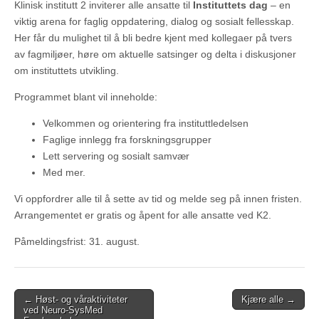
Klinisk institutt 2 inviterer alle ansatte til
Instituttets dag
– en
viktig arena for faglig oppdatering, dialog og sosialt fellesskap.
Her får du mulighet til å bli bedre kjent med kollegaer på tvers
av fagmiljøer, høre om aktuelle satsinger og delta i diskusjoner
om instituttets utvikling.
Programmet blant vil inneholde:
Velkommen og orientering fra instituttledelsen
Faglige innlegg fra forskningsgrupper
Lett servering og sosialt samvær
Med mer.
Vi oppfordrer alle til å sette av tid og melde seg på innen fristen.
Arrangementet er gratis og åpent for alle ansatte ved K2.
Påmeldingsfrist: 31. august.
Post
← Høst- og våraktiviteter
Kjære alle →
ved Neuro-SysMed
navigation