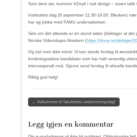
Som dere ser, kommer K2nytt i nytt design – tusen takk 
Instituttets dag (8.september 11:30-16:00, Bikuben) nær
har og jobbe med FAMU undersøkelsen.
Selv om det allerede er en stund siden (beklager at det gi
Norske Videnskaps-Akademi (
https://dnva.no/detskjer
Og sist men ikke minst: Vi kan sende forslag til æresdoktor
forskningsaktive kandidater som har hatt vesentlig vitens
internasjonalt nivå. Gjerne send forslag til aktuelle kandi
Riktig god helg!
Post
← Velkommen til fakultetets undervisningsdag!
navigation
Legg igjen en kommentar
Din e-postadresse vil ikke bli publisert.
Obligatoriske fel