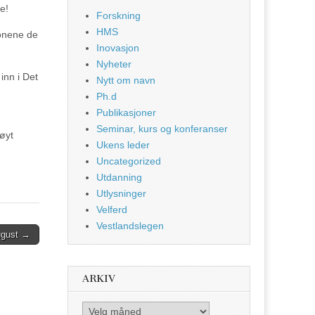
e!
Forskning
HMS
jonene de
Inovasjon
Nyheter
inn i Det
Nytt om navn
Ph.d
Publikasjoner
Seminar, kurs og konferanser
høyt
Ukens leder
Uncategorized
Utdanning
Utlysninger
Velferd
Vestlandslegen
ugust →
ARKIV
Arkiv