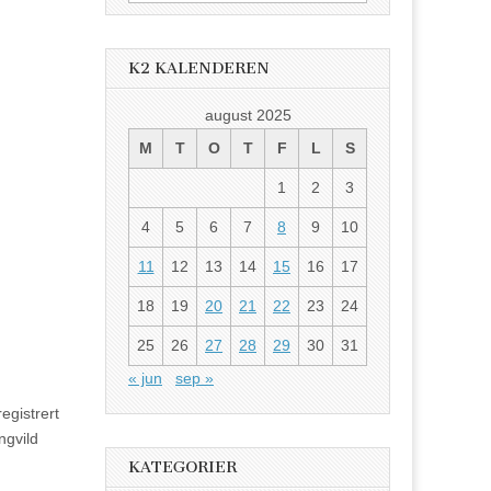
etter:
K2 KALENDEREN
august 2025
M
T
O
T
F
L
S
1
2
3
4
5
6
7
8
9
10
11
12
13
14
15
16
17
18
19
20
21
22
23
24
25
26
27
28
29
30
31
« jun
sep »
egistrert
ngvild
KATEGORIER