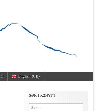
ål
English (UK)
SØK I K2NYTT
Søk