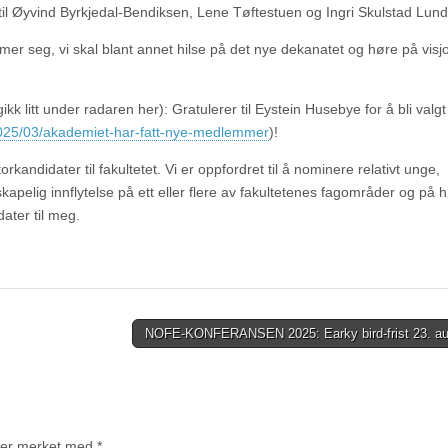
til Øyvind Byrkjedal-Bendiksen, Lene Tøftestuen og Ingri Skulstad Lund
mer seg, vi skal blant annet hilse på det nye dekanatet og høre på vis
kk litt under radaren her): Gratulerer til Eystein Husebye for å bli valgt 
/2025/03/akademiet-har-fatt-nye-medlemmer
)!
kandidater til fakultetet. Vi er oppfordret til å nominere relativt unge,
kapelig innflytelse på ett eller flere av fakultetenes fagområder og på 
dater til meg.
NOFE-KONFERANSEN 2025: Earky bird-frist 23. a
t er merket med
*