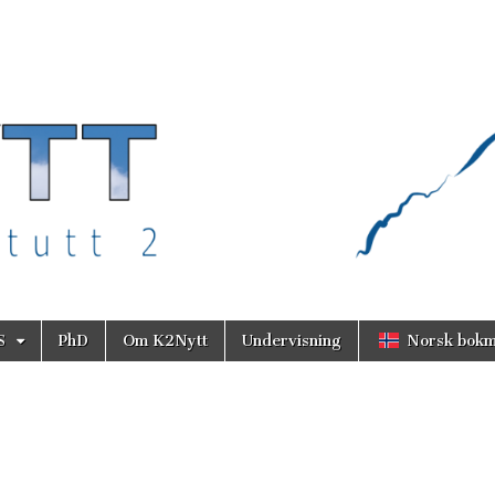
S
PhD
Om K2Nytt
Undervisning
Norsk bokm