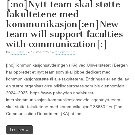
[:no]Nytt team skal støtte
fakultetene med
kommunikasjon[:en]New
team will support faculties
with communication[:]
by
inlun3835
•
16. mai 2025
•
0 Comments
[:no]Kommunikasjonsavdelingen (KA) ved Universitetet i Bergen
har opprettet et nytt team som skal jobbe dedikert med
kommunikasjonsstøtte til alle fakultetene. Endringen er en del av
en større organisasjonsutviklingsprosess som ble gjennomført i
2024–2025. https://www.pahoyden.no/fakultet-
internkommunikasjon-kommunikasjonsavdelingen/nytt-team-
skal-stotte-fakultetene-med-kommunikasjon/138630 [:en]The
Communication Department (KA) at the…
Les mer →