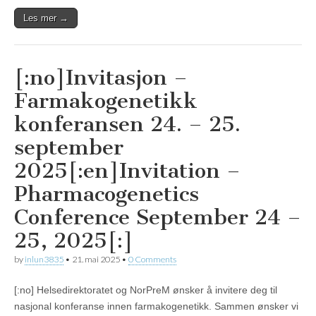
Les mer →
[:no]Invitasjon –
Farmakogenetikk
konferansen 24. – 25.
september
2025[:en]Invitation –
Pharmacogenetics
Conference September 24 –
25, 2025[:]
by
inlun3835
•
21. mai 2025
•
0 Comments
[:no] Helsedirektoratet og NorPreM ønsker å invitere deg til
nasjonal konferanse innen farmakogenetikk. Sammen ønsker vi