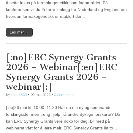
å sette fokus på farmakogenetikk som fagområdet. På
konferansen vil du få høre innlegg fra Nederland og England om
hvordan farmakogenetikk er etablert der.…
Les mer →
[:no]ERC Synergy Grants
2026 – Webinar[:en]ERC
Synergy Grants 2026 –
webinar[:]
by
inlun3835
•
20. mai 2025
•
0 Comments
[:no]26.mai kl. 10.00–11.30 Har du ein ny og spennande
forskingsidé, men treng hjelp frå andre dyktige forskarar? Då
kan ERC Synergy Grants vere noko for deg. Bli med på
webinaret vårt for å lære meir. ERC Synergy Grants lèt to…