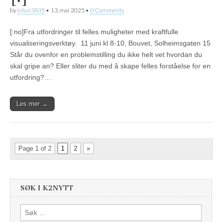
by
inlun3835
•
13. mai 2025
•
0 Comments
[:no]Fra utfordringer til felles muligheter med kraftfulle
visualiseringsverktøy. 11 juni kl 8-10, Bouvet, Solheimsgaten 15
Står du ovenfor en problemstilling du ikke helt vet hvordan du
skal gripe an? Eller sliter du med å skape felles forståelse for en
utfordring?…
Les mer →
Page 1 of 2
1
2
»
SØK I K2NYTT
Søk
etter: