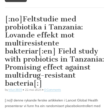
[:no]Feltstudie med
probiotika i Tanzania:
Lovande effekt mot
multiresistente
bakteriar[:en] Field study
with probiotics in Tanzania:
Promising effect against
multidrug-resistant
bacteria[:]
by
inlun3835
•
22. mai 2025
•
0 Comments
[:no]I denne rykande ferske artikkelen i Lancet Global Health
presenterar vi funn fra ein randomisert placebokontrollert med