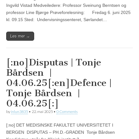
Ingvild Vistad Medveiledere: Professor Sveinung Berntsen og
professor Line Bjørge Prøveforelesning: Fredag 6. juni 2025
kl. 09.15 Sted: Undervisningssenteret, Sørlandet…
Les mer →
[:no]Disputas | Tonje
Bårdsen |
04.06.25[:en]Defence |
Tonje Bårdsen |
04.06.25[:]
by
inlun3835
•
22. mai 2025
•
0 Comments
[:no] DET MEDISINSKE FAKULTET UNIVERSITETET I
BERGEN DISPUTAS – PH.D.-GRADEN Tonje Bårdsen