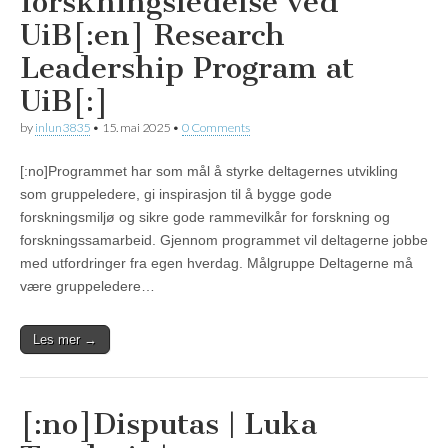
forskningsledelse ved
UiB[:en] Research
Leadership Program at
UiB[:]
by
inlun3835
•
15. mai 2025
•
0 Comments
[:no]Programmet har som mål å styrke deltagernes utvikling
som gruppeledere, gi inspirasjon til å bygge gode
forskningsmiljø og sikre gode rammevilkår for forskning og
forskningssamarbeid. Gjennom programmet vil deltagerne jobbe
med utfordringer fra egen hverdag. Målgruppe Deltagerne må
være gruppeledere…
Les mer →
[:no]Disputas | Luka