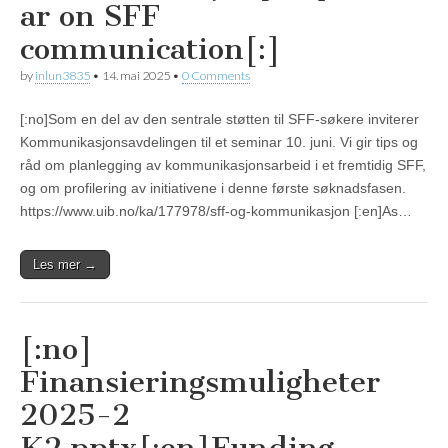
ar on SFF
communication[:]
by
inlun3835
•
14. mai 2025
•
0 Comments
[:no]Som en del av den sentrale støtten til SFF-søkere inviterer
Kommunikasjonsavdelingen til et seminar 10. juni. Vi gir tips og
råd om planlegging av kommunikasjonsarbeid i et fremtidig SFF,
og om profilering av initiativene i denne første søknadsfasen.
https://www.uib.no/ka/177978/sff-og-kommunikasjon [:en]As…
Les mer →
[:no]
Finansieringsmuligheter
2025-2