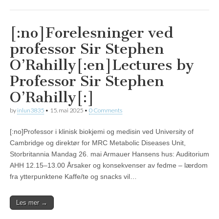
[:no]Forelesninger ved
professor Sir Stephen
O’Rahilly[:en]Lectures by
Professor Sir Stephen
O’Rahilly[:]
by
inlun3835
•
15. mai 2025
•
0 Comments
[:no]Professor i klinisk biokjemi og medisin ved University of
Cambridge og direktør for MRC Metabolic Diseases Unit,
Storbritannia Mandag 26. mai Armauer Hansens hus: Auditorium
AHH 12.15–13.00 Årsaker og konsekvenser av fedme – lærdom
fra ytterpunktene Kaffe/te og snacks vil…
Les mer →