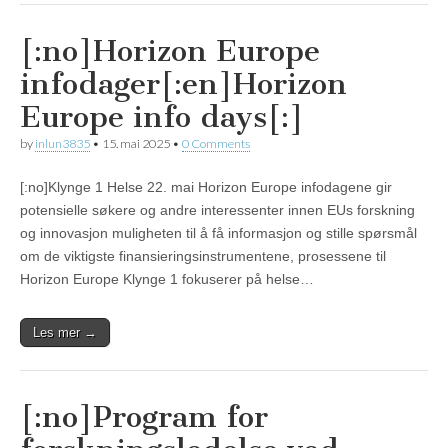
[:no]Horizon Europe
infodager[:en]Horizon
Europe info days[:]
by
inlun3835
•
15. mai 2025
•
0 Comments
[:no]Klynge 1 Helse 22. mai Horizon Europe infodagene gir
potensielle søkere og andre interessenter innen EUs forskning
og innovasjon muligheten til å få informasjon og stille spørsmål
om de viktigste finansieringsinstrumentene, prosessene til
Horizon Europe Klynge 1 fokuserer på helse…
Les mer →
[:no]Program for