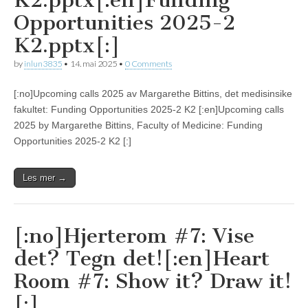
K2.pptx[:en]Funding
Opportunities 2025-2
K2.pptx[:]
by
inlun3835
•
14. mai 2025
•
0 Comments
[:no]Upcoming calls 2025 av Margarethe Bittins, det medisinsike
fakultet: Funding Opportunities 2025-2 K2 [:en]Upcoming calls
2025 by Margarethe Bittins, Faculty of Medicine: Funding
Opportunities 2025-2 K2 [:]
Les mer →
[:no]Hjerterom #7: Vise
det? Tegn det![:en]Heart
Room #7: Show it? Draw it!
[:]