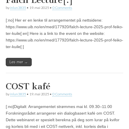
Falch Lecture[:]
by
inlun3835
•
19. mai 2025
•
0 Comments
[:no] Her er en lenke til arrangementet på nettsidene:
https://www.uib.no/en/med/177920/falch-lecture-2025-prof-feiko-
ter-kuile[:en] Here is a link to the event on the website:
https://www.uib.no/en/med/177920/falch-lecture-2025-prof-feiko-
ter-kuile[:]
Les mer →
COST kafé
by
inlun3835
•
19. mai 2025
•
0 Comments
[:no]Digitalt: Arrangementet strømmes mai kl. 09.30–11.00
Forskningsrådet arrangerer ein dialogbasert kafé om COST.
Dette webinaret er spesielt berekna på deg som lurar på kvifor
og korleis bli med i eit COST-nettverk, inkl. korleis delta i