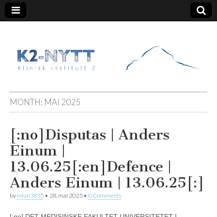
K2 Nytt
MONTH:
MAI 2025
[:no]Disputas | Anders
Einum |
13.06.25[:en]Defence |
Anders Einum | 13.06.25[:]
by
inlun3835
•
28. mai 2025
•
0 Comments
[:no] DET MEDISINSKE FAKULTET UNIVERSITETET I