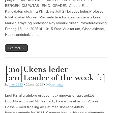
BERGEN DISPUTAS– PH.D.-GRADEN Anders Einum
Kandidaten utgår fra Klinisk institutt 2 Hovedveileder:Professor
Nils-Halvdan Morken Medveiledere:Førsteamanuensis Linn
Marie Sørbye og professor Roy Miodini Nilsen Prøveforelesning:
Fredag 13. juni 2025 kl. 10:15 Sted: Auditorium, Glasblokkene,
Haukelandsbakken…
Les mer →
[:no]Ukens leder
[:en]Leader of the week [:]
by
inlun3835
•
22. mai 2025
•
0 Comments
[:no] K2 vil gratulere gruppen bak innovasjonsprosjektet
DogBiTe – Emmet McCormack, Pascal Gelebart og Vibeke
Fosse – med tildeling av Det medisinske fakultets
innovasjonspris for 2024. Gruppen har utviklet en nyskapende