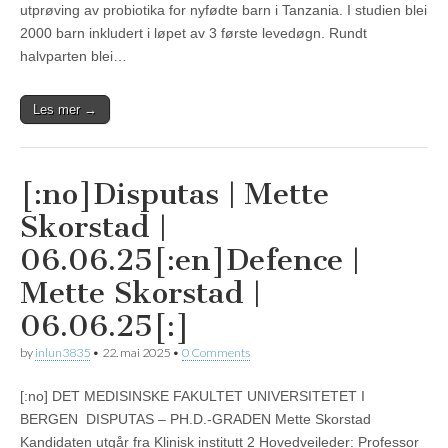
utprøving av probiotika for nyfødte barn i Tanzania. I studien blei
2000 barn inkludert i løpet av 3 første levedøgn. Rundt
halvparten blei…
Les mer →
[:no]Disputas | Mette
Skorstad |
06.06.25[:en]Defence |
Mette Skorstad |
06.06.25[:]
by
inlun3835
•
22. mai 2025
•
0 Comments
[:no] DET MEDISINSKE FAKULTET UNIVERSITETET I
BERGEN DISPUTAS – PH.D.-GRADEN Mette Skorstad
Kandidaten utgår fra Klinisk institutt 2 Hovedveileder: Professor