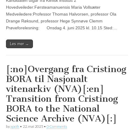
Kandidaten utgår fra Klinisk institutt 2
Hovedveileder:Førsteamanuensis Maria Vollsæter
Medveiledere:Professor Thomas Halvorsen, professor Ola
Drange Røksund, professor Hege Synnøve Clemm
Prøveforelesning: Onsdag 4. juni 2025 kl. 10.15 Sted:…
Les mer →
[:no]Overgang fra Cristinog
BORA til Nasjonalt
vitenarkiv (NVA)[:en]
Transition from Cristinog
BORA to the National
Science Archive (NVA)[:]
by
apoih
•
22. mai 2025
•
0 Comments