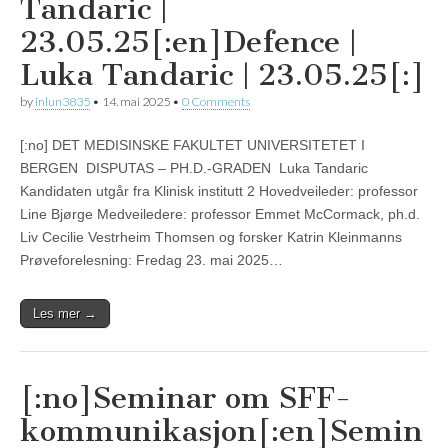
Tandaric |
23.05.25[:en]Defence |
Luka Tandaric | 23.05.25[:]
by
inlun3835
•
14. mai 2025
•
0 Comments
[:no] DET MEDISINSKE FAKULTET UNIVERSITETET I
BERGEN DISPUTAS – PH.D.-GRADEN Luka Tandaric
Kandidaten utgår fra Klinisk institutt 2 Hovedveileder: professor
Line Bjørge Medveiledere: professor Emmet McCormack, ph.d.
Liv Cecilie Vestrheim Thomsen og forsker Katrin Kleinmanns
Prøveforelesning: Fredag 23. mai 2025…
Les mer →
[:no]Seminar om SFF-
kommunikasjon[:en]Semin