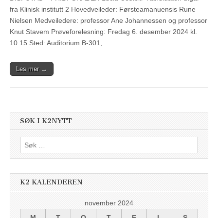
fra Klinisk institutt 2 Hovedveileder: Førsteamanuensis Rune
Nielsen Medveiledere: professor Ane Johannessen og professor
Knut Stavem Prøveforelesning: Fredag 6. desember 2024 kl.
10.15 Sted: Auditorium B-301,…
Les mer →
SØK I K2NYTT
Søk
etter:
K2 KALENDEREN
november 2024
M
T
O
T
F
L
S