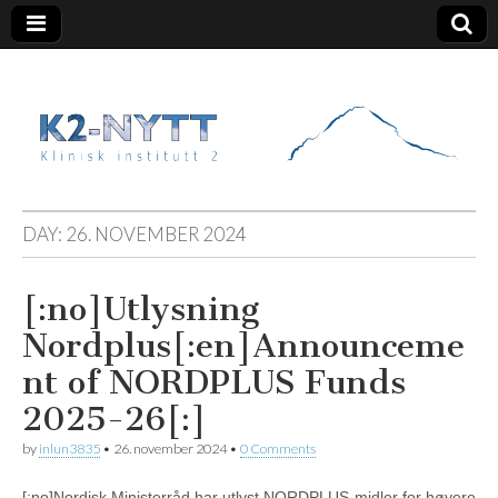
K2 Nytt
DAY:
26. NOVEMBER 2024
[:no]Utlysning
Nordplus[:en]Announceme
nt of NORDPLUS Funds
2025-26[:]
by
inlun3835
•
26. november 2024
•
0 Comments
[:no]Nordisk Ministerråd har utlyst NORDPLUS-midler for høyere