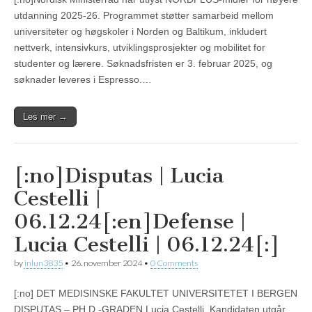
utdanning 2025-26. Programmet støtter samarbeid mellom
universiteter og høgskoler i Norden og Baltikum, inkludert
nettverk, intensivkurs, utviklingsprosjekter og mobilitet for
studenter og lærere. Søknadsfristen er 3. februar 2025, og
søknader leveres i Espresso.…
Les mer →
[:no]Disputas | Lucia
Cestelli |
06.12.24[:en]Defense |
Lucia Cestelli | 06.12.24[:]
by
inlun3835
•
26. november 2024
•
0 Comments
[:no] DET MEDISINSKE FAKULTET UNIVERSITETET I BERGEN
DISPUTAS – PH.D.-GRADEN Lucia Cestelli Kandidaten utgår