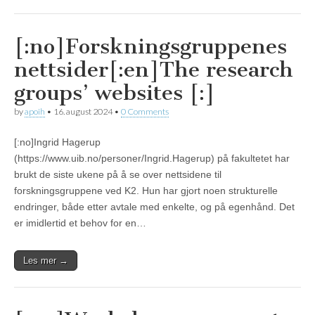
[:no]Forskningsgruppenes
nettsider[:en]The research
groups’ websites [:]
by
apoih
•
16. august 2024
•
0 Comments
[:no]Ingrid Hagerup
(https://www.uib.no/personer/Ingrid.Hagerup) på fakultetet har
brukt de siste ukene på å se over nettsidene til
forskningsgruppene ved K2. Hun har gjort noen strukturelle
endringer, både etter avtale med enkelte, og på egenhånd. Det
er imidlertid et behov for en…
Les mer →