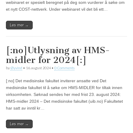
webinaret er spesielt beregnet på deg som vurderer å søke om
et nytt COST-nettverk. Under webinaret vil det bli ett…
Les mer →
[:no]Utlysning av HMS-
midler for 2024[:]
by
Øyvind
•
16. august 2024
•
0 Comments
[:no] Det medisinske fakultet inviterer ansatte ved Det
medisinske fakultet til å søke om HMS-MIDLER for tiltak innen
virksomheten. Søknad sendes her med frist 23. august 2024:
HMS-midler 2024 – Det medisinske fakultet (uib.no) Fakultetet
har satt av inntil kr…
Les mer →