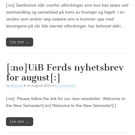
[:no] Samfunnet står overfor utfordringer som kun kan løses ved
samhandling og samarbeid på tvers av bransjer og fagelt. I en
verden som endrer seg raskere enn vi kommer opp med
løsningene på vår tids største utfordringer, har behovet aldri…
Les mer →
[:no]UiB Ferds nyhetsbrev
for august[:]
by
Øyvind
•
16. august 2024
•
0 Comments
[:no] Please follow the link for our new newsletter: Welcome to
the New Semester![:en] Welcome to the New Semester![:]
Les mer →