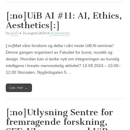
[:no]UiB AI #11: AI, Ethics,
Aesthetics[:]
by
apoih
•
16. august 2024
•
0 Comments
[:no]Møt våre forskere og delta i vårt neste UiB AI-seminar!
Denne gangen organisert av Fakultet for kunst, musikk og
design. Hvordan kan vi tenke nytt om integreringen av kunstig
intelligens i kreativ menneskelig aktivitet? 13.09.2024 – 10.00–
12.00 Storsalen, Nygårdsgaten 5…
Les mer →
[:no]Utlysning Sentre for
fremragende forskning,