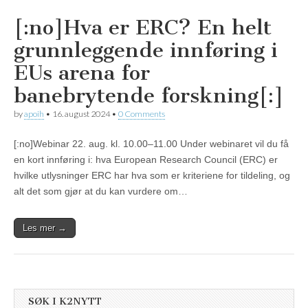
[:no]Hva er ERC? En helt
grunnleggende innføring i
EUs arena for
banebrytende forskning[:]
by
apoih
•
16. august 2024
•
0 Comments
[:no]Webinar 22. aug. kl. 10.00–11.00 Under webinaret vil du få
en kort innføring i: hva European Research Council (ERC) er
hvilke utlysninger ERC har hva som er kriteriene for tildeling, og
alt det som gjør at du kan vurdere om…
Les mer →
SØK I K2NYTT