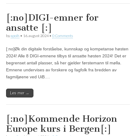
[:no]DIGI-emner for
ansatte [:]
by
apoih
•
16. august 2024
•
0 Comments
[:no]Øk din digitale forståelse, kunnskap og kompetanse høsten
2024! Alle 8 DIGI-emnene tilbys til ansatte høsten 2024! Det er
begrenset antall plasser, så her gjelder førstemann til mølla.
Emnene undervises av forskere og fagfolk fra bredden av
fagmiljøene ved UiB.…
Les mer →
[:no]Kommende Horizon
Europe kurs i Bergen[:]