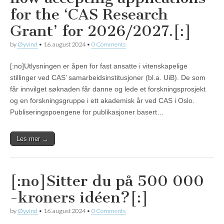
for the ‘CAS Research
Grant’ for 2026/2027.[:]
by
Øyvind
•
16. august 2024
•
0 Comments
[:no]Utlysningen er åpen for fast ansatte i vitenskapelige
stillinger ved CAS’ samarbeidsinstitusjoner (bl.a. UiB). De som
får innvilget søknaden får danne og lede et forskningsprosjekt
og en forskningsgruppe i ett akademisk år ved CAS i Oslo.
Publiseringspoengene for publikasjoner basert…
Les mer →
[:no]Sitter du på 500 000
-kroners idéen?[:]
by
Øyvind
•
16. august 2024
•
0 Comments