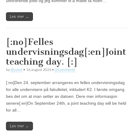
utfordrende jobb og jeg kommer til å måtte ta noen…
Les mer →
[:no]Felles
undervisningsdag[:en]Joint
teaching day. [:]
by
Øyvind
•
16. august 2024
•
0 Comments
[:no]Den 24. september arrangeres en felles undervisningsdag
for alle undervisere på fakultetet, inkludert K2. I første omgang
bes det om at man setter av datoen. Dere mer informasjon
senere[:en]On September 24th, a joint teaching day will be held
for all…
Les mer →