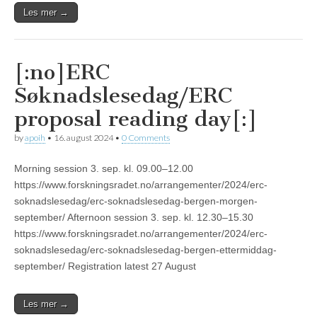
Les mer →
[:no]ERC
Søknadslesedag/ERC
proposal reading day[:]
by
apoih
•
16. august 2024
•
0 Comments
Morning session 3. sep. kl. 09.00–12.00
https://www.forskningsradet.no/arrangementer/2024/erc-
soknadslesedag/erc-soknadslesedag-bergen-morgen-
september/ Afternoon session 3. sep. kl. 12.30–15.30
https://www.forskningsradet.no/arrangementer/2024/erc-
soknadslesedag/erc-soknadslesedag-bergen-ettermiddag-
september/ Registration latest 27 August
Les mer →