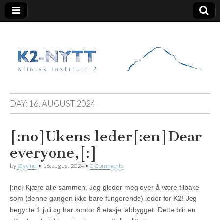
K2 Nytt
DAY:
16. AUGUST 2024
[:no]Ukens leder[:en]Dear
everyone,[:]
by
Øyvind
•
16. august 2024
•
0 Comments
[:no] Kjære alle sammen, Jeg gleder meg over å være tilbake
som (denne gangen ikke bare fungerende) leder for K2! Jeg
begynte 1.juli og har kontor 8.etasje labbygget. Dette blir en