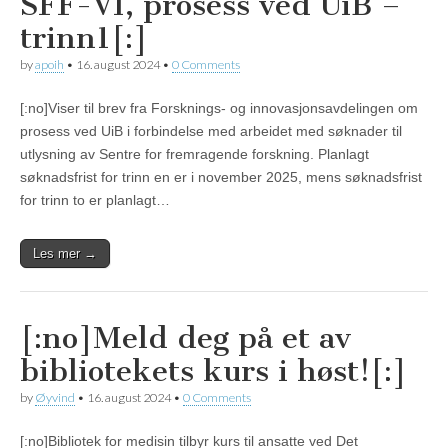
SFF-VI, prosess ved UiB –
trinn1[:]
by
apoih
•
16. august 2024
•
0 Comments
[:no]Viser til brev fra Forsknings- og innovasjonsavdelingen om
prosess ved UiB i forbindelse med arbeidet med søknader til
utlysning av Sentre for fremragende forskning. Planlagt
søknadsfrist for trinn en er i november 2025, mens søknadsfrist
for trinn to er planlagt…
Les mer →
[:no]Meld deg på et av
bibliotekets kurs i høst![:]
by
Øyvind
•
16. august 2024
•
0 Comments
[:no]Bibliotek for medisin tilbyr kurs til ansatte ved Det