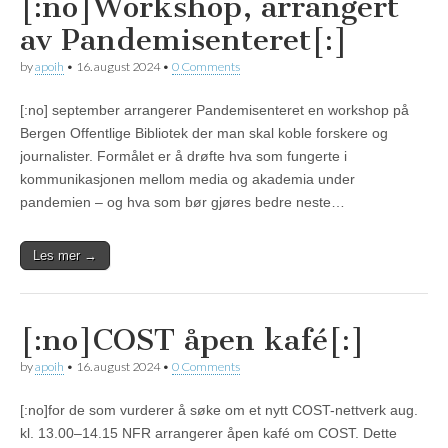
[:no]Workshop, arrangert
av Pandemisenteret[:]
by
apoih
•
16. august 2024
•
0 Comments
[:no] september arrangerer Pandemisenteret en workshop på
Bergen Offentlige Bibliotek der man skal koble forskere og
journalister. Formålet er å drøfte hva som fungerte i
kommunikasjonen mellom media og akademia under
pandemien – og hva som bør gjøres bedre neste…
Les mer →
[:no]COST åpen kafé[:]
by
apoih
•
16. august 2024
•
0 Comments
[:no]for de som vurderer å søke om et nytt COST-nettverk aug.
kl. 13.00–14.15 NFR arrangerer åpen kafé om COST. Dette