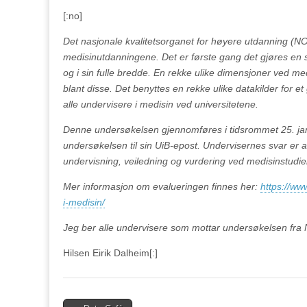
[:no]
Det nasjonale kvalitetsorganet for høyere utdanning (N
medisinutdanningene. Det er første gang det gjøres en s
og i sin fulle bredde. En rekke ulike dimensjoner ved me
blant disse. Det benyttes en rekke ulike datakilder for 
alle undervisere i medisin ved universitetene.
Denne undersøkelsen gjennomføres i tidsrommet 25. jan
undersøkelsen til sin UiB-epost. Undervisernes svar er 
undervisning, veiledning og vurdering ved medisinstudien
Mer informasjon om evalueringen finnes her:
https://ww
i-medisin/
Jeg ber alle undervisere som mottar undersøkelsen fr
Hilsen Eirik Dalheim[:]
Post