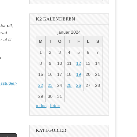
etter:
K2 KALENDEREN
er ett,
januar 2024
grad
ut til
M
T
O
T
F
L
S
1
2
3
4
5
6
7
a
8
9
10
11
12
13
14
15
16
17
18
19
20
21
sstudiet-
22
23
24
25
26
27
28
29
30
31
« des
feb »
KATEGORIER