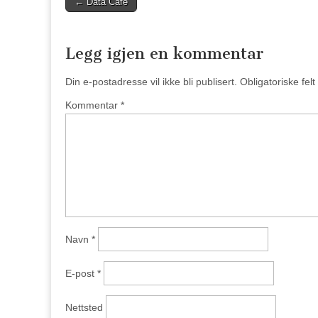
← Data Cafè
navigation
Legg igjen en kommentar
Din e-postadresse vil ikke bli publisert.
Obligatoriske fel
Kommentar
*
Navn
*
E-post
*
Nettsted