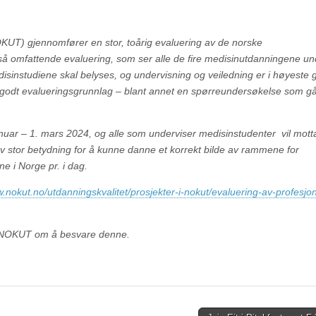
OKUT) gjennomfører en stor, toårig evaluering av de norske
å omfattende evaluering, som ser alle de fire medisinutdanningene und
disinstudiene skal belyses, og undervisning og veiledning er i høyeste 
et godt evalueringsgrunnlag – blant annet en spørreundersøkelse som går 
uar – 1. mars 2024, og alle som underviser medisinstudenter vil mott
av stor betydning for å kunne danne et korrekt bilde av rammene for
e i Norge pr. i dag.
w.nokut.no/utdanningskvalitet/prosjekter-i-nokut/evaluering-av-profesjon
a NOKUT om å besvare denne.