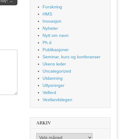
riday! →
Forskning
HMS
Inovasjon
Nyheter
Nytt om navn
Ph.d
Publikasjoner
Seminar, kurs og konferanser
Ukens leder
Uncategorized
Utdanning
Utlysninger
Velferd
Vestlandslegen
ARKIV
Arkiv