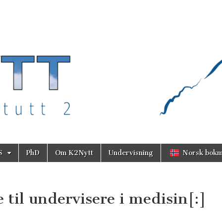
S
PhD
Om K2Nytt
Undervisning
Norsk bokm
 til undervisere i medisin[:]