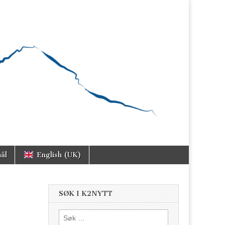
ål
English (UK)
SØK I K2NYTT
Søk