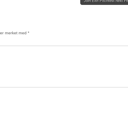
Join Eitri Pitchfest next F
t er merket med
*