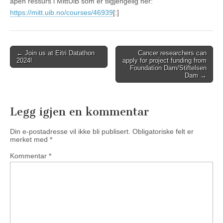
åpen ressurs i MittUiB som er tilgjengelig her:
https://mitt.uib.no/courses/46939
[:]
Post
← Join us at Eitri Datathon
Cancer researchers can
2024!
apply for project funding from
navigation
Foundation Dam/Stiftelsen
Dam →
Legg igjen en kommentar
Din e-postadresse vil ikke bli publisert.
Obligatoriske felt er
merket med
*
Kommentar
*