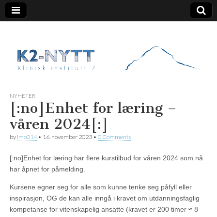
K2 Nytt
NYHETER
[:no]Enhet for læring –
våren 2024[:]
by
imo014
•
16. november 2023
•
0 Comments
[:no]Enhet for læring har flere kurstilbud for våren 2024 som nå
har åpnet for påmelding.
Kursene egner seg for alle som kunne tenke seg påfyll eller
inspirasjon, OG de kan alle inngå i kravet om utdanningsfaglig
kompetanse for vitenskapelig ansatte (kravet er 200 timer ≈ 8