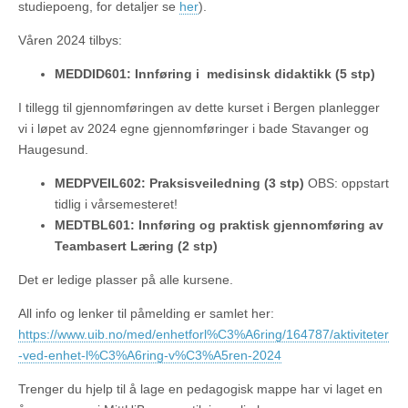
studiepoeng, for detaljer se
her
).
Våren 2024 tilbys:
MEDDID601: Innføring i medisinsk didaktikk (5 stp)
I tillegg til gjennomføringen av dette kurset i Bergen planlegger
vi i løpet av 2024 egne gjennomføringer i bade Stavanger og
Haugesund.
MEDPVEIL602: Praksisveiledning (3 stp)
OBS: oppstart
tidlig i vårsemesteret!
MEDTBL601: Innføring og praktisk gjennomføring av
Teambasert Læring (2 stp)
Det er ledige plasser på alle kursene.
All info og lenker til påmelding er samlet her:
https://www.uib.no/med/enhetforl%C3%A6ring/164787/aktiviteter
-ved-enhet-l%C3%A6ring-v%C3%A5ren-2024
Trenger du hjelp til å lage en pedagogisk mappe har vi laget en