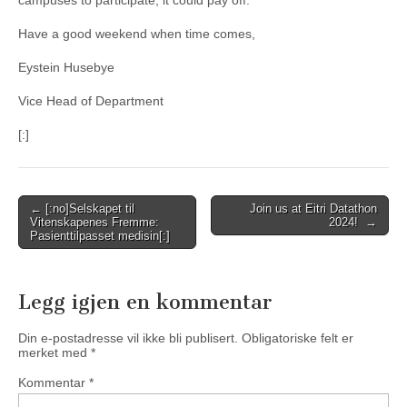
campuses to participate, it could pay off.
Have a good weekend when time comes,
Eystein Husebye
Vice Head of Department
[:]
Post
← [:no]Selskapet til
Join us at Eitri Datathon
Vitenskapenes Fremme:
2024! →
navigation
Pasienttilpasset medisin[:]
Legg igjen en kommentar
Din e-postadresse vil ikke bli publisert.
Obligatoriske felt er
merket med
*
Kommentar
*