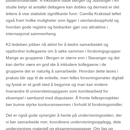
pasientmaterialer. Å inkludere både Bergen og Stavanger i en
studie betyr at antallet deltagere kan dobles og dermed er det
lettere å vise statistisk signifikante funn. Camilla Krakstad løftet
også fram hvilke muligheter som ligger i utenlandsopphold og
hvordan gode registre og biobanker gjør oss attraktive i
internasjonal sammenheng.
K2-ledelsen jobber nå aktivt for å bedre samarbeidet og
oppfordrer kollegaene om å søke sammen i forskningsgrupper.
Mange av gruppene i Bergen er større enn i Stavanger og det
kan derfor være en god ide å inkludere kollegaene i de
gruppene det er naturlig å samarbeide. Hvordan dette løses i
praksis blir opp til de enkelte, men felles forsoningsmøter digitalt
og fysisk er et godt sted å begynne og man kan invitere
hverandre til universitetsoppgaver som komitearbeid for
eksempel i samband med disputaser. Å fronte fellesprosjekter
bør kunne styrke konkuranseevnen i forhold til forskningsmidler.
Det er også gode synergier å hente på undervisningssiden, der
vi bør samarbeide mer, koordinere undervisningsopplegg, dele
undervisnings materiell og eksamensoppgaver. Om fag og