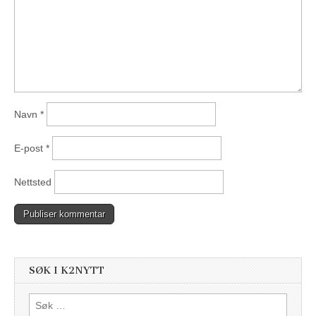
Navn
*
E-post
*
Nettsted
SØK I K2NYTT
Søk