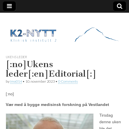
K2 Nytt
UKENS LEDER
[:no]Ukens
leder[:en]Editorial[:]
by
imo014
•
10. november 2023
•
0 Comments
[:no]
Vær med å bygge medisinsk forskning på Vestlandet
Tirsdag
denne uken
ble det