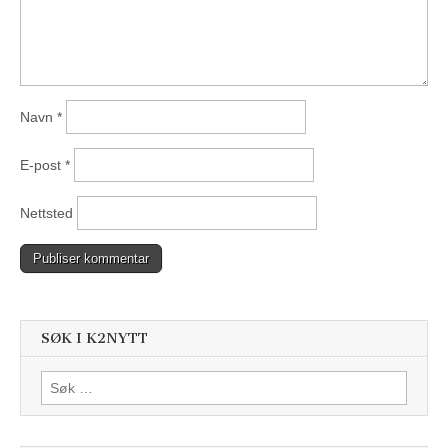
Navn
*
E-post
*
Nettsted
SØK I K2NYTT
Søk
etter: