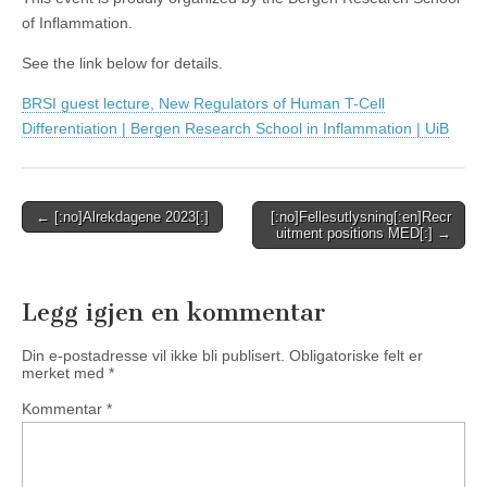
of Inflammation.
See the link below for details.
BRSI guest lecture, New Regulators of Human T-Cell
Differentiation | Bergen Research School in Inflammation | UiB
Post
← [:no]Alrekdagene 2023[:]
[:no]Fellesutlysning[:en]Recr
uitment positions MED[:] →
navigation
Legg igjen en kommentar
Din e-postadresse vil ikke bli publisert.
Obligatoriske felt er
merket med
*
Kommentar
*