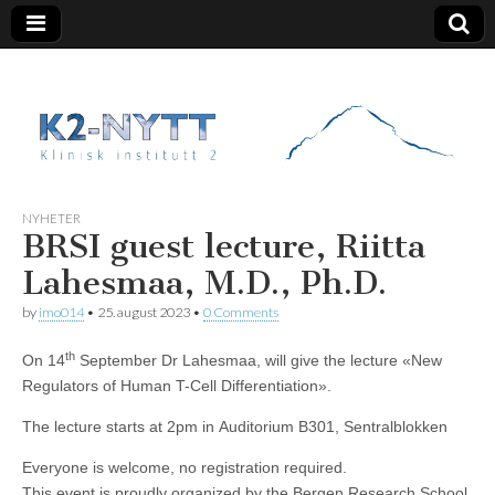
K2 Nytt
NYHETER
BRSI guest lecture, Riitta
Lahesmaa, M.D., Ph.D.
by
imo014
•
25. august 2023
•
0 Comments
th
On 14
September Dr Lahesmaa, will give the lecture «New
Regulators of Human T-Cell Differentiation».
The lecture starts at 2pm in Auditorium B301, Sentralblokken
Everyone is welcome, no registration required.
This event is proudly organized by the Bergen Research School