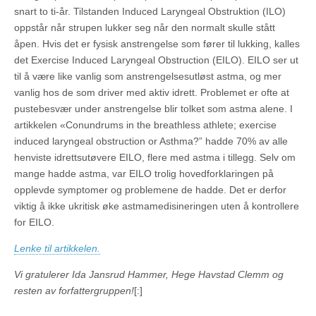
snart to ti-år. Tilstanden Induced Laryngeal Obstruktion (ILO)
oppstår når strupen lukker seg når den normalt skulle stått
åpen. Hvis det er fysisk anstrengelse som fører til lukking, kalles
det Exercise Induced Laryngeal Obstruction (EILO). EILO ser ut
til å være like vanlig som anstrengelsesutløst astma, og mer
vanlig hos de som driver med aktiv idrett. Problemet er ofte at
pustebesvær under anstrengelse blir tolket som astma alene. I
artikkelen «Conundrums in the breathless athlete; exercise
induced laryngeal obstruction or Asthma?” hadde 70% av alle
henviste idrettsutøvere EILO, flere med astma i tillegg. Selv om
mange hadde astma, var EILO trolig hovedforklaringen på
opplevde symptomer og problemene de hadde. Det er derfor
viktig å ikke ukritisk øke astmamedisineringen uten å kontrollere
for EILO.
Lenke til artikkelen.
Vi gratulerer Ida Jansrud Hammer, Hege Havstad Clemm og
resten av forfattergruppen!
[:]