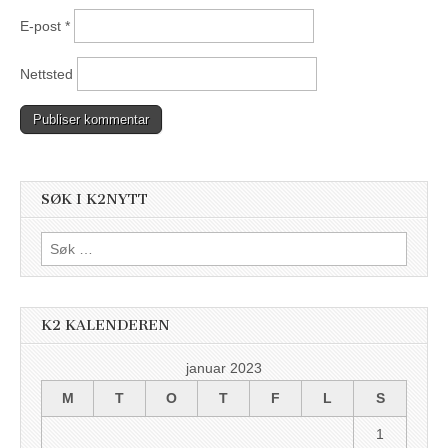
E-post
*
Nettsted
SØK I K2NYTT
Søk
etter:
K2 KALENDEREN
januar 2023
M
T
O
T
F
L
S
1