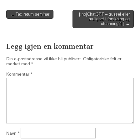
Post
← Tax return seminar
[:no]ChatGPT – trussel eller
mulighet i forskning og
navigation
utdanning?[:] →
Legg igjen en kommentar
Din e-postadresse vil ikke bli publisert.
Obligatoriske felt er
merket med
*
Kommentar
*
Navn
*