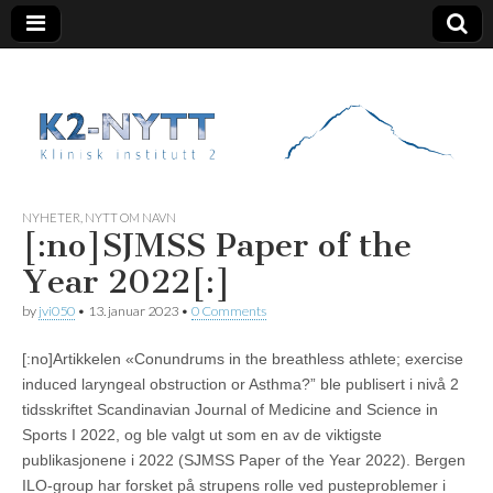
K2 Nytt
NYHETER
,
NYTT OM NAVN
[:no]SJMSS Paper of the
Year 2022[:]
by
jvi050
•
13. januar 2023
•
0 Comments
[:no]Artikkelen «Conundrums in the breathless athlete; exercise
induced laryngeal obstruction or Asthma?” ble publisert i nivå 2
tidsskriftet Scandinavian Journal of Medicine and Science in
Sports I 2022, og ble valgt ut som en av de viktigste
publikasjonene i 2022 (SJMSS Paper of the Year 2022). Bergen
ILO-group har forsket på strupens rolle ved pusteproblemer i