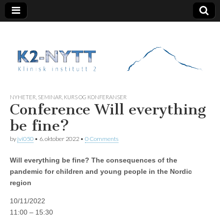
K2 Nytt
NYHETER
,
SEMINAR, KURS OG KONFERANSER
Conference Will everything
be fine?
by
jvi050
•
6. oktober 2022
•
0 Comments
Will everything be fine? The consequences of the
pandemic for children and young people in the Nordic
region
10/11/2022
11:00 – 15:30