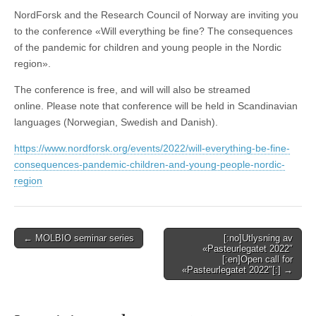
NordForsk and the Research Council of Norway are inviting you
to the conference «Will everything be fine? The consequences
of the pandemic for children and young people in the Nordic
region».
The conference is free, and will will also be streamed
online. Please note that conference will be held in Scandinavian
languages (Norwegian, Swedish and Danish).
https://www.nordforsk.org/events/2022/will-everything-be-fine-
consequences-pandemic-children-and-young-people-nordic-
region
Post
← MOLBIO seminar series
[:no]Utlysning av
«Pasteurlegatet 2022″
navigation
[:en]Open call for
«Pasteurlegatet 2022″[:] →